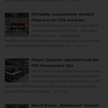
zur Konferenz nach Bonn geladen. Dort...
07.08.2026
OPmobility: Autozulieferer verstärkt
Präsenz in den USA und Asien
Mit Investitionen in den USA und Asien will der
Automobilzulieferer OPmobility – die frühere
Plastic Omnium – seine regionale
Diversifizierung vorantreiben. Im US-Bundesstaat Ohio errichtet
der familiengeführte Automobilzulieferer ein...
07.08.2026
Hexpol: Elastomer-Spezialist kauft den
PVC-Compoundeur Vipa
Mit der Übernahme der Vipa Group baut Hexpol
die geografische Präsenz sowie das Geschäft
mit Compounds für die Kabelindustrie aus. Der
Abschluss der Transaktion werde noch für das laufende dritte
Quartal 2026 erwartet, teilt der...
07.08.2026
Newell Brands: „Rubbermaid“-Konzern