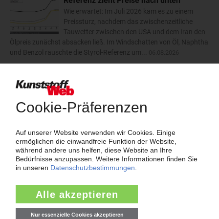
Referenz zieht Preise nach unten
Wie erwartet: Im Juli 2026 kam es zu einem
Preissturz, nachdem das zwischenzeitliche
Tauwetter zwischen den USA und dem Iran den
Ölpreis zunächst absacken ließ. Im Windschatten von Öl, Naphtha
und Benzol rauschte die Styrol-Referenz um...
06.08.2026
Trinseo: Deutliche Preiserhöhungen für
Polystyrol, ABS und SAN
Der Kunststoffkonzern Trinseo hat im August
2026 dreistellige Aufschläge für
Styrolkunststoffe angekündigt. Bei PS-GP und
PS-HI will das Unternehmen die Preise um 170 EUR/t anheben.
ABS soll um 110 EUR/t teurer werden und SAN um...
06.08.2026
mehr
Insolvenzen
Antrag: Karl Hess GmbH & Co KG