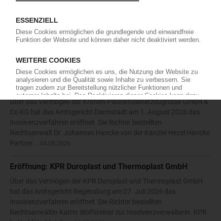
Die Karl Hess GmbH & Co KG hat die Eröffnung eines
Insolvenzverfahrens beantragt. Das Amtsgericht Siegen bestellte
daraufhin am 27. Juli 2026 den Rechtsanwalt Nikolaos
Antoniadis vom Solinger Büro der Kanzlei Anure zum
vorläufigen...
05.08.2026
Eröffnung: Kronen-Plastikfolienerzeugnisse GmbH & Co
KG
Über das Vermögen der Kronen-Plastikfolienerzeugnisse GmbH &
Co KG hat das Amtsgericht Darmstadt am 1. August 2026 das
Insolvenzverfahren eröffnet. Die Richter bestellten
Rechtsanwalt Dr. Johannes Hancke von der Kanzlei Hezel Hancke
Partner...
04.08.2026
Eröffnung: KPR Duroplast und Thermoplast GmbH
Über das Vermögen der KPR Duroplast und Thermoplast GmbH
hat das Amtsgericht Regensburg am 27. Juli 2026 das
Insolvenzverfahren eröffnet. Die Richter bestellten
Rechtsanwältin Katrin Wolfsteiner zur Insolvenzverwalterin. KPR