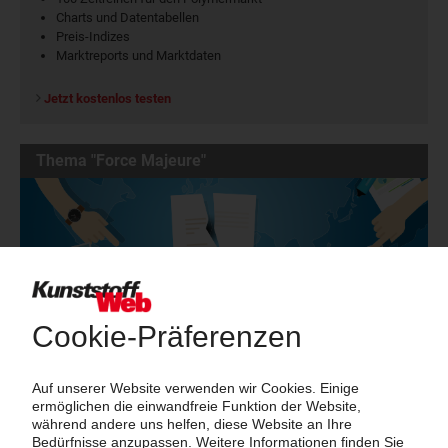
Charts und Datentabellen
Preis-Indizes
Marktreports und Marktdaten
Jetzt kostenlos testen
Thema "Force Majeure"
Force Majeure in der Kunststoffindustrie
Fragen und Antworten: Was Kunst­stoff­verarbeiter wissen müssen,
wenn der Lieferant nicht mehr liefert – Informationen zum
Themenkomplex Force Majeure, Corona und Kunststoff-
Preisentwicklung sowie Tipps für die Praxis.