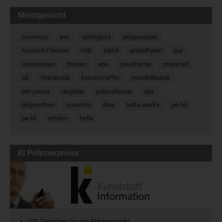
Meistgesucht
insolvenz
pvc
spritzguss
polypropylen
kunststoffpreise
mdi
styrol
polyethylen
pur
insolvenzen
trinseo
eps
plastforma
polyamid
tdi
titandioxid
kraussmaffei
lyondellbasell
pet-preise
rezyklat
polycarbonat
abs
polyurethan
covestro
dow
bolta-werke
pe-hd
pe-ld
ethylen
hella
KI Polymerpreise
100 Zeitreihen für den Polymermarkt