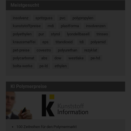
Meistgesucht
insolvenz
spritzguss
pvc
polypropylen
kunststoffpreise
mdi
plastforma
insolvenzen
polyethylen
pur
styrol
lyondellbasell
trinseo
kraussmaffei
eps
titandioxid
tdi
polyamid
pet-preise
covestro
polyurethan
rezyklat
polycarbonat
abs
dow
westlake
pe-hd
bolta-werke
pe-ld
ethylen
KI Polymerpreise
100 Zeitreihen für den Polymermarkt