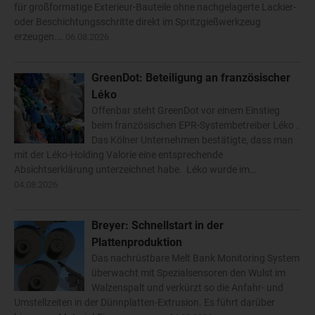
für großformatige Exterieur-Bauteile ohne nachgelagerte Lackier-
oder Beschichtungsschritte direkt im Spritzgießwerkzeug
erzeugen.…
06.08.2026
GreenDot: Beteiligung an französischer
Léko
Offenbar steht GreenDot vor einem Einstieg
beim französischen EPR-Systembetreiber Léko .
Das Kölner Unternehmen bestätigte, dass man
mit der Léko-Holding Valorie eine entsprechende
Absichtserklärung unterzeichnet habe. Léko wurde im…
04.08.2026
Breyer: Schnellstart in der
Plattenproduktion
Das nachrüstbare Melt Bank Monitoring System
überwacht mit Spezialsensoren den Wulst im
Walzenspalt und verkürzt so die Anfahr- und
Umstellzeiten in der Dünnplatten-Extrusion. Es führt darüber