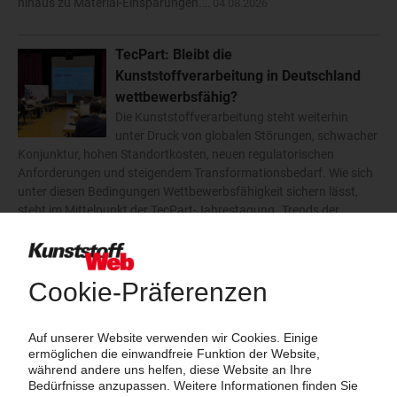
hinaus zu Material-Einsparungen.…
04.08.2026
TecPart: Bleibt die
Kunststoffverarbeitung in Deutschland
wettbewerbsfähig?
Die Kunststoffverarbeitung steht weiterhin
unter Druck von globalen Störungen, schwacher
Konjunktur, hohen Standortkosten, neuen regulatorischen
Anforderungen und steigendem Transformationsbedarf. Wie sich
unter diesen Bedingungen Wettbewerbsfähigkeit sichern lässt,
steht im Mittelpunkt der TecPart-Jahrestagung „Trends der
Kunststoffverarbeitung“ am 9. und 10. September 2026 in Erfurt.
…
04.08.2026
Eröffnung: Kronen-Plastikfolienerzeugnisse GmbH & Co
KG
Über das Vermögen der Kronen-Plastikfolienerzeugnisse GmbH &
Co KG hat das Amtsgericht Darmstadt am 1.…
04.08.2026