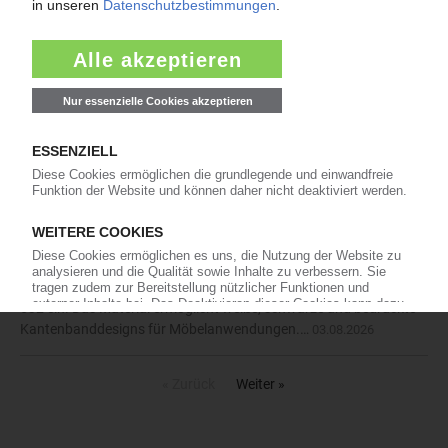
Arburg: Spitzgießmaschinenbauer steht
vor Erwerb von Stork IMM
Konsolidierung im Kunststoff-Maschinenbau:
Für einen nicht genannten Preis will Arburg den
kleineren Wettbewerber Stork IMM erwerben.
Der Spritzgießmaschinenbauer aus Loßburg unterzeichnete am
29. Juli 2026 einen entsprechenden…
03.08.2026
Ineos Styrolution: Flexibel bei Farben,
Oberflächen und Texturen
Der italienische Kantenbandhersteller Monguzzi
setzt das für anspruchsvolle
Extrusionsprozesse entwickelte mABS Lustran
532 ein. Das Material ermöglicht weiße, schwarze und bedruckte
Kantenbanddesigns für Möbelanwendungen.…
03.08.2026
« Zurück
Weiter »