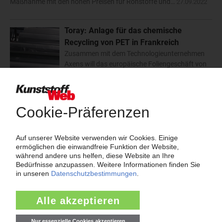
Maßnahme mit den hohen Preisen für Rohstoffe und…
27.09.2022
Toray: Anlage für das chemische
Recycling von PET in Frankreich
Zusammen mit dem Technologieunternehmen
Axens will das europäische Foliengeschäft von
Toray eine Anlage für das chemische Recycling
von PET errichten. Entstehen soll sie bei Toray Films Europe am
französischen Standort…
19.05.2022
Toray: Delnoij neuer Europa-
Geschäftsführer der Composites-Sparte
Seit dem 1. April 2022 ist Erik Delnoij neuer
Europa-Geschäftsführer des Geschäftsbereichs
„Advanced Composites“ von Toray . Sein
Vorgänger Frank Meurs, der unter anderem für die Übernahme
des Composites-Spezialisten TenCate Advanced…
14.04.2022
Zoltek: Mehr Kapazität für Carbonfasern