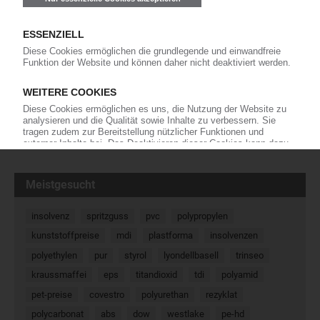
in Mexiko
Im mexikanischen Guadalajara weitet der
Carbonfaser-Erzeuger Zoltek die Produktion der
Verstärkungsmaterialien erneut aus. Nach dem
letzten Ausbau sollen nun weitere Kapazitäten der „PX35“ 50K-
Fasern hinzukommen. Ein Starttermin für die…
30.09.2021
« Zurück
Weiter »
Meistgesucht
insolvenz
spritzguss
pvc
polypropylen
kunststoffpreise
mdi
plastforma
insolvenzen
polyethylen
pur
styrol
lyondellbasell
trinseo
kraussmaffei
eps
titandioxid
tdi
polyamid
pet-preise
covestro
polyurethan
rezyklat
polycarbonat
abs
dow
westlake
pe-hd