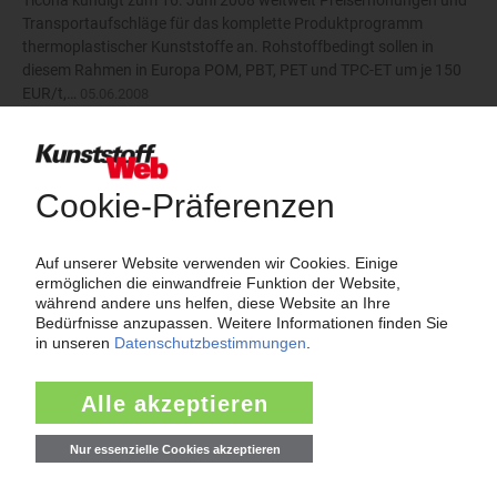
Ticona kündigt zum 16. Juni 2008 weltweit Preiserhöhungen und
Transportaufschläge für das komplette Produktprogramm
thermoplastischer Kunststoffe an. Rohstoffbedingt sollen in
diesem Rahmen in Europa POM, PBT, PET und TPC-ET um je 150
EUR/t,…
05.06.2008
Meistgesucht
insolvenz
pvc
spritzguss
polypropylen
kunststoffpreise
mdi
styrol
polyethylen
pur
insolvenzen
trinseo
eps
plastforma
polyamid
titandioxid
kraussmaffei
lyondellbasell
tdi
pet-preise
polycarbonat
covestro
abs
rezyklat
dow
polyurethan
pe-hd
bolta-werke
ethylen
hella
pe-ld