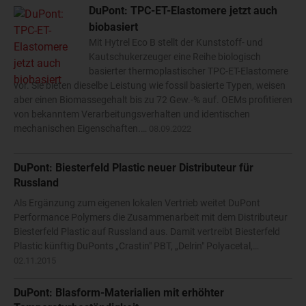
DuPont: TPC-ET-Elastomere jetzt auch
biobasiert
Mit Hytrel Eco B stellt der Kunststoff- und
Kautschukerzeuger eine Reihe biologisch
basierter thermoplastischer TPC-ET-Elastomere
vor. Sie bieten dieselbe Leistung wie fossil basierte Typen, weisen
aber einen Biomassegehalt bis zu 72 Gew.-% auf. OEMs profitieren
von bekanntem Verarbeitungsverhalten und identischen
mechanischen Eigenschaften.…
08.09.2022
DuPont: Biesterfeld Plastic neuer Distributeur für
Russland
Als Ergänzung zum eigenen lokalen Vertrieb weitet DuPont
Performance Polymers die Zusammenarbeit mit dem Distributeur
Biesterfeld Plastic auf Russland aus. Damit vertreibt Biesterfeld
Plastic künftig DuPonts „Crastin" PBT, „Delrin" Polyacetal,…
02.11.2015
DuPont: Blasform-Materialien mit erhöhter