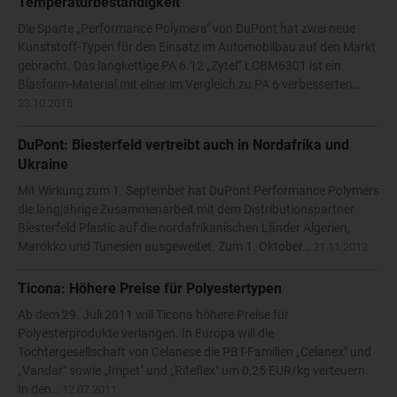
Temperaturbeständigkeit
Die Sparte „Performance Polymers" von DuPont hat zwei neue
Kunststoff-Typen für den Einsatz im Automobilbau auf den Markt
gebracht. Das langkettige PA 6.12 „Zytel” LCBM6301 ist ein
Blasform-Material mit einer im Vergleich zu PA 6 verbesserten…
23.10.2015
DuPont: Biesterfeld vertreibt auch in Nordafrika und
Ukraine
Mit Wirkung zum 1. September hat DuPont Performance Polymers
die langjährige Zusammenarbeit mit dem Distributionspartner
Biesterfeld Plastic auf die nordafrikanischen Länder Algerien,
Marokko und Tunesien ausgeweitet. Zum 1. Oktober…
21.11.2012
Ticona: Höhere Preise für Polyestertypen
Ab dem 29. Juli 2011 will Ticona höhere Preise für
Polyesterprodukte verlangen. In Europa will die
Tochtergesellschaft von Celanese die PBT-Familien „Celanex" und
„Vandar" sowie „Impet" und „Riteflex" um 0,25 EUR/kg verteuern.
In den…
12.07.2011