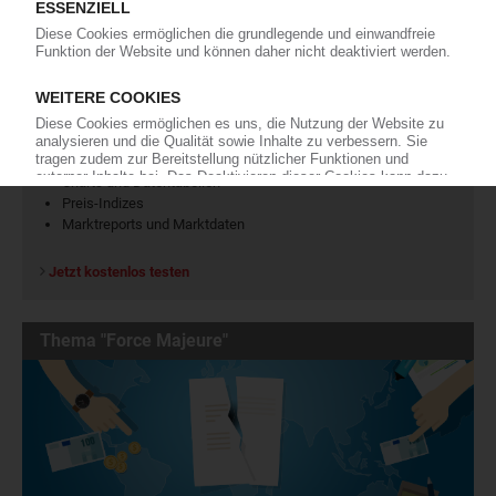
KI Polymerpreise
100 Zeitreihen für den Polymermarkt
Charts und Datentabellen
Preis-Indizes
Marktreports und Marktdaten
Jetzt kostenlos testen
Thema "Force Majeure"