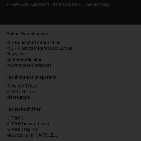
© 1996-2026 Kunststoff Information GmbH, Bad Homburg
Online-Datenbanken
KI – Kunststoff Information
PIE – Plastics Information Europe
Polyglobe
Spotpreis-Monitor
Polymerpres-Forecasts
Fachinformationsportale
KunststoffWeb
K-AKTUELL.de
Plasteurope
Fachzeitschriften
K-PROFI
K-PROFI international
K-PROFI täglich
Messezeitung K-AKTUELL