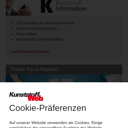
100 Zeitreihen für den Polymermarkt
Charts und Datentabellen
Preis-Indizes
Marktreports und Marktdaten
Jetzt kostenlos testen
Thema "Force Majeure"
Force Majeure in der Kunststoffindustrie
Fragen und Antworten: Was Kunst­stoff­verarbeiter wissen müssen,