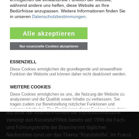
wenn der Lieferant nicht mehr liefert – Informationen zum
Themenkomplex Force Majeure, Corona und Kunststoff-
Preisentwicklung sowie Tipps für die Praxis.
Jetzt lesen
Über das KunststoffWeb
Als einer der Internet-Pioniere der Kunststoffindustrie
versorgt das KunststoffWeb bereits seit 1996 die Fach-
und Führungskräfte der Branche mit täglichen
Nachrichten rund um das Thema "Kunststoffe". Im Fokus