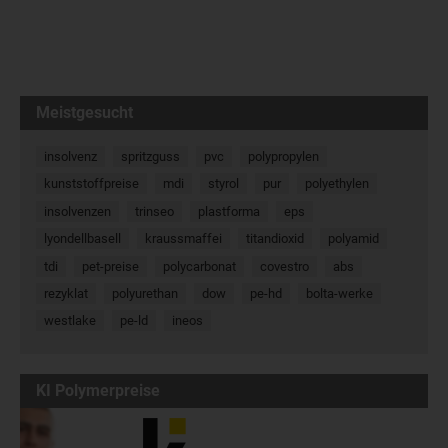
Meistgesucht
insolvenz
spritzguss
pvc
polypropylen
kunststoffpreise
mdi
styrol
pur
polyethylen
insolvenzen
trinseo
plastforma
eps
lyondellbasell
kraussmaffei
titandioxid
polyamid
tdi
pet-preise
polycarbonat
covestro
abs
rezyklat
polyurethan
dow
pe-hd
bolta-werke
westlake
pe-ld
ineos
KI Polymerpreise