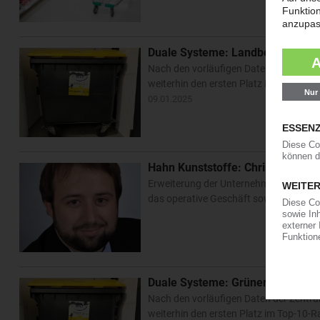
Duale Systeme: Landbell muss de
Nach den vorläufigen Daten der Zentral
weiterhin den ersten Platz im Top-10-R
09.01.2025
Hahn Kunststoffe: Christian Sch
Erweiterung der Unternehmensspitze: H
das operative Geschäft sowie die Betri
Duale Systeme: Grüner Punkt mus
Nach den vorläufigen Daten der Zentral
weiterhin den ersten Platz im Top-10-