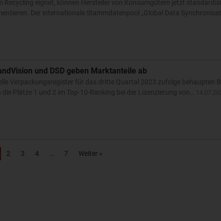
Recycling eignet, können Hersteller von Konsumgütern jetzt standardisi
ntieren. Der internationale Stammdatenpool „Global Data Synchronisa
andVision und DSD geben Marktanteile ab
elle Verpackungsregister für das dritte Quartal 2023 zufolge behaupten B
 die Plätze 1 und 2 im Top-10-Ranking bei der Lizenzierung von…
14.07.20
2
3
4
7
Weiter »