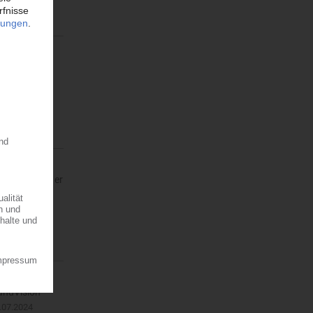
andVision
tlich…
Als COO wird er
landVision
.07.2024