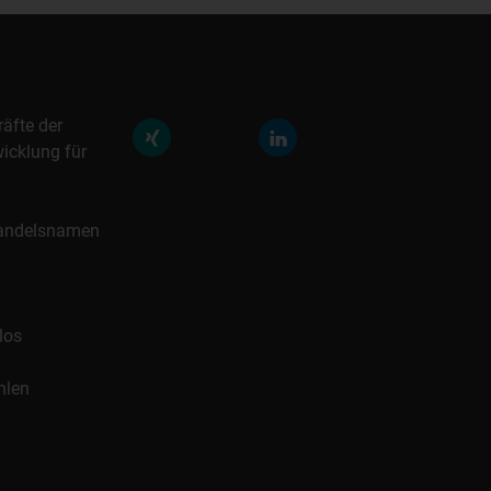
räfte der
icklung für
 Handelsnamen
los
hlen