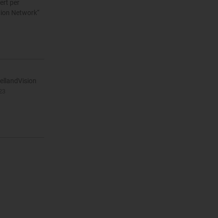
ert per
tion Network“
ellandVision
23