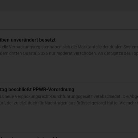
iben unverändert besetzt
telle Verpackungsregister haben sich die Marktanteile der dualen System
dem dritten Quartal 2026 nur moderat verschoben. An der Spitze des To
tag beschließt PPWR-Verordnung
as neue Verpackungsrecht-Durchführungsgesetz verabschiedet. Die Abg
urf, der zuletzt auch für Nachfragen aus Brüssel gesorgt hatte. Vielmeh