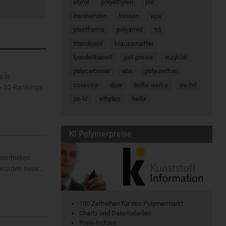
styrol
polyethylen
pur
insolvenzen
trinseo
eps
plastforma
polyamid
tdi
titandioxid
kraussmaffei
lyondellbasell
pet-preise
rezyklat
polycarbonat
abs
polyurethan
e in
covestro
dow
bolta-werke
pe-hd
p-10-Rankings
pe-ld
ethylen
hella
KI Polymerpreise
eordneten
r wurden neue…
100 Zeitreihen für den Polymermarkt
Charts und Datentabellen
Preis-Indizes