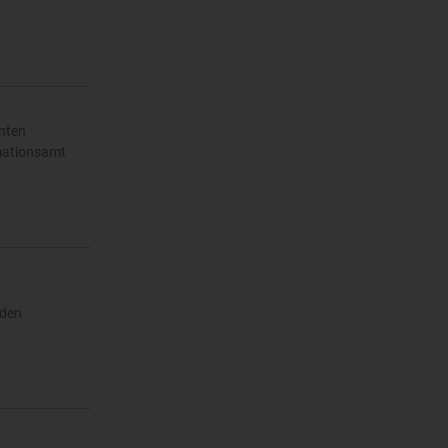
nnten
rmationsamt
 den