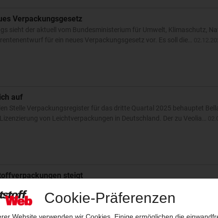
eues Verpackungsgesetz
gs sieht der aktuell vom Bundesministerium für Umwelt, Klimaschutz, N
ferentenentwurf für ein neues Verpackungsgesetz vor. Es soll die…
02.12.20
ich auf
en Stelle Verpackungsregister für das dritte Quartal 2025 behauptet Bel
r Lizenzierung von Leichtverpackungen in Deutschland. Der zu Veolia…
02.
toffverpackungen steigt
 die dualen Systeme in Deutschland im Jahr 2023 zeigt ein gemischtes B
Recyclingquoten erfüllt, darunter Kunststoffverpackungen, die in zwei F