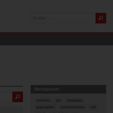
Meistgesucht
insolvenz
pvc
spritzguss
polypropylen
kunststoffpreise
mdi