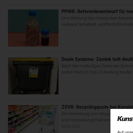
PPWR: Referentenentwurf für n
Eine Stärkung des chemischen Recyclin
nukleare Sicherheit veröffentlichte Re
Duale Systeme: Zentek holt deutl
Nach den vorläufigen Daten der Zentral
ersten Platz im Top-10-Ranking bei de
ZSVR: Recyclingquote bei Kunsts
Die Verwertung von Verpackungen durch
acht Verpackungsfraktionen haben die 
03.02.2025