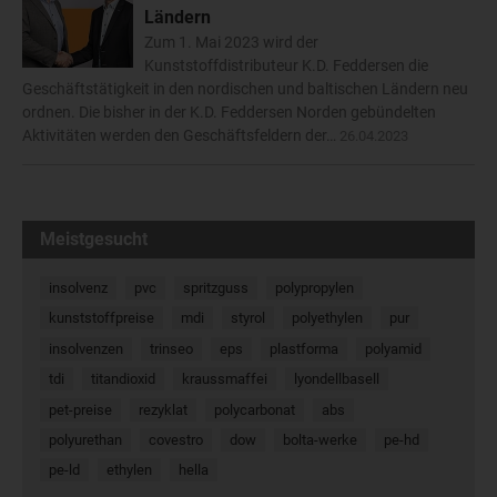
Ländern
Zum 1. Mai 2023 wird der
Kunststoffdistributeur K.D. Feddersen die
Geschäftstätigkeit in den nordischen und baltischen Ländern neu
ordnen. Die bisher in der K.D. Feddersen Norden gebündelten
Aktivitäten werden den Geschäftsfeldern der…
26.04.2023
Meistgesucht
insolvenz
pvc
spritzguss
polypropylen
kunststoffpreise
mdi
styrol
polyethylen
pur
insolvenzen
trinseo
eps
plastforma
polyamid
tdi
titandioxid
kraussmaffei
lyondellbasell
pet-preise
rezyklat
polycarbonat
abs
polyurethan
covestro
dow
bolta-werke
pe-hd
pe-ld
ethylen
hella