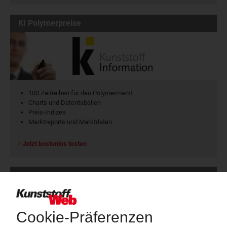
KI Polymerpreise
100 Zeitreihen für den Polymermarkt
Charts und Datentabellen
Preis-Indizes
Marktreports und Marktdaten
Jetzt kostenlos testen
Thema "Force Majeure"