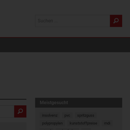
Meistgesucht
insolvenz
pvc
spritzguss
polypropylen
kunststoffpreise
mdi