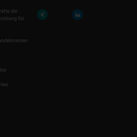
räfte der
icklung für
 Handelsnamen
los
hlen