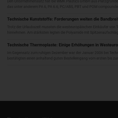
Den Unternehmenssitz hat die WMK Plastics GmbH aus Platzgründen
das unter anderem PA 6, PA 6.6, PC/ABS, PBT und POM compoundier
Technische Kunststoffe: Forderungen weiten die Bandbrei
Trotz der Urlaubszeit mussten die westeuropäischen Einkäufer von
hinnehmen. Am stärksten legten die Polyamide mit Spitzenaufschläg
Technische Thermoplaste: Einige Erhöhungen in Westeur
Im Gegensatz zum ruhigen Dezember war der Januar 2006 bei Techni
bestätigten einen anhaltend guten Bestelleingang vom ersten bis zu