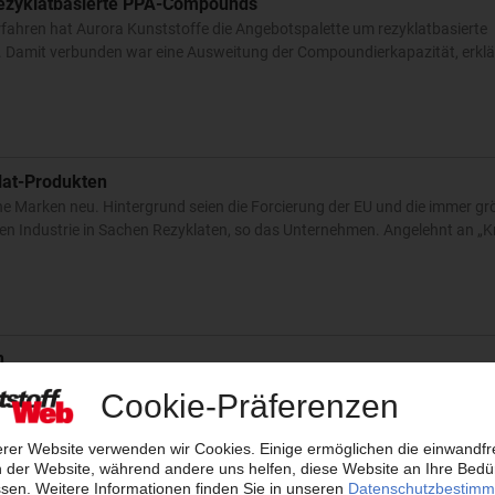
rezyklatbasierte PPA-Compounds
rfahren hat Aurora Kunststoffe die Angebotspalette um rezyklatbasierte
 Damit verbunden war eine Ausweitung der Compoundierkapazität, erklä
lat-Produkten
e Marken neu. Hintergrund seien die Forcierung der EU und die immer g
en Industrie in Sachen Rezyklaten, so das Unternehmen. Angelehnt an „Kr
n
d den USA vertretene Polykemi AB, Ystad, über…
30.08.2018
ne Minderheitsbeteiligung an dem malaysischen Mitbewerber Unicolour 