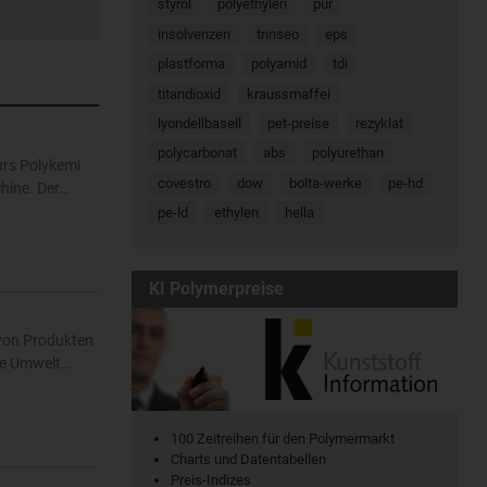
styrol
polyethylen
pur
insolvenzen
trinseo
eps
plastforma
polyamid
tdi
titandioxid
kraussmaffei
lyondellbasell
pet-preise
rezyklat
polycarbonat
abs
polyurethan
rs Polykemi
covestro
dow
bolta-werke
pe-hd
hine. Der…
pe-ld
ethylen
hella
KI Polymerpreise
 von Produkten
die Umwelt…
100 Zeitreihen für den Polymermarkt
Charts und Datentabellen
Preis-Indizes