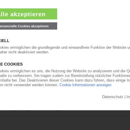
nt erhöht werden, teilt Vamp Tech mit.…
26.04.2018
olac-Markenprodukte von Toray in ganz Europa. Das…
15.12.2016
Toray
Toyolac“-Portfolio von Toray. Dazu gehören opake und transparente Typen
ellt werden die…
14.12.2016
uktion
hr jeweils eine neue Spritzgießmaschine angeschafft. Damit betreibt da
24 Maschinen. New Albea…
16.08.2016
ber 2015 zwar wie erwartet an, blieb insgesamt jedoch leicht unter den
ieferengpässe gab es nicht. Einige…
14.10.2015