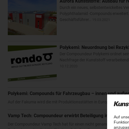
Aurora Kunststoffe: Ausbau für 
Durch ein neues, selbstentwickeltes Ve
Polyphthalamid -Compounds erweitert.
Geschäftsführer…
19.03.2021
Polykemi: Neuordnung bei Rezyk
Der Compoundeur Polykemi ordnet sein
Nachfrage der Kunststoff verarbeitend
10.12.2020
Polykemi: Compounds für Fahrzeugbau – innen und auße
Auf der Fakuma wird die mit Produktionsstätten in Europa, Asien un
Vamp Tech: Compoundeur erwirbt Beteiligung in Malaysia
Der Compoundeur Vamp Tech hat für einen nicht genannten Preis ei