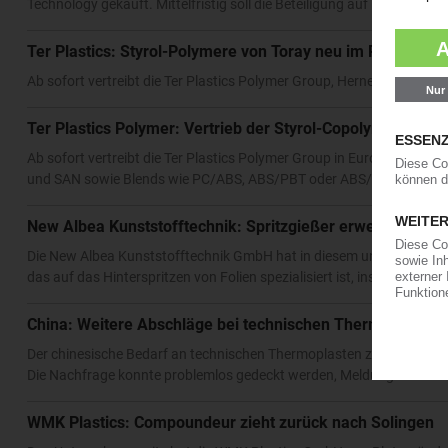
Technology gekauft. Mittelfristig soll die Beteiligung auf 100 Proze
Ter Plastics: Styrol-Polymere von Toray neu im Portfolio
Ab sofort vertreibt die Ter Plastics Polymer Group, Herne, die Toy
Ter Plastics Polymer: Vertrieb der Styrol-Copolymere von 
Ab sofort vertreibt die Ter Plastics Polymer Group in Europa das „
und SAN sowie Blends wie PC/ABS, ABS/PBT oder ABS/PET. Hergest
New Albea Kunststofftechnik: Spritzgießer erweitert Prod
Die New Albea Kunststofftechnik GmbH hat in diesem und letztem Ja
das auf das Hinterspritzen von Folien spezialisiert ist, insgesamt 
China: Weitere Abschläge bei technischen Thermoplasten
Der chinesische Bedarf an technischen Thermoplasten zog im Septem
Die Nachfrage konnte problemlos gedeckt werden, Meldungen über L
WMK Plastics: Compoundeur zieht zurück nach Solingen