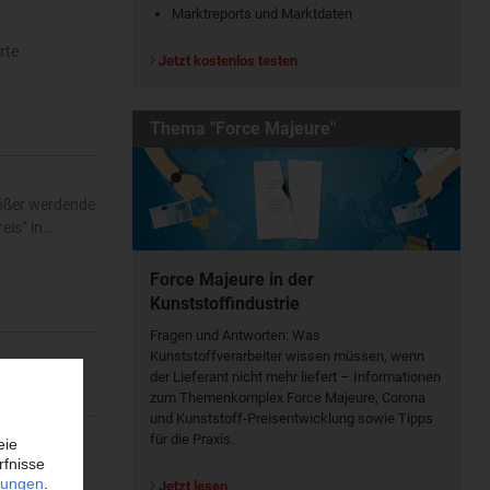
Marktreports und Marktdaten
rte
Jetzt kostenlos testen
Thema "Force Majeure"
rößer werdende
eis“ in…
Force Majeure in der
Kunststoffindustrie
Fragen und Antworten: Was
Kunst­stoff­verarbeiter wissen müssen, wenn
der Lieferant nicht mehr liefert – Informationen
zum Themenkomplex Force Majeure, Corona
und Kunststoff-Preisentwicklung sowie Tipps
für die Praxis.
Polymer
Jetzt lesen