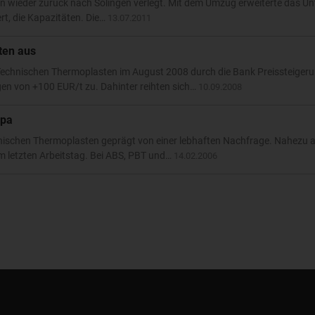
 wieder zurück nach Solingen verlegt. Mit dem Umzug erweiterte das U
t, die Kapazitäten. Die…
13.07.2011
ten aus
 Technischen Thermoplasten im August 2008 durch die Bank Preissteiger
en von +100 EUR/t zu. Dahinter reihten sich…
10.09.2008
opa
schen Thermoplasten geprägt von einer lebhaften Nachfrage. Nahezu al
m letzten Arbeitstag. Bei ABS, PBT und…
14.02.2006