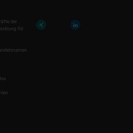
räfte der
icklung für
 Handelsnamen
los
hlen