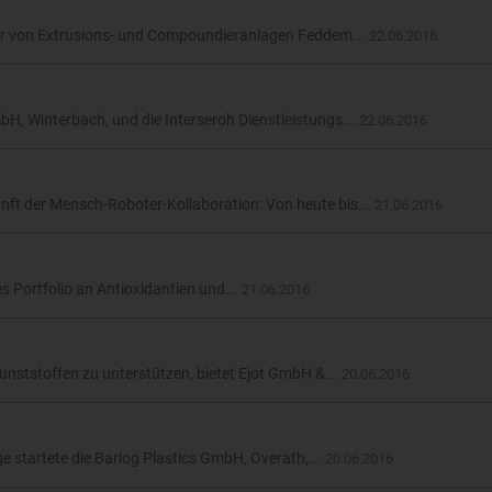
ler von Extrusions- und Compoundieranlagen Feddem...
22.06.2016
, Winterbach, und die Interseroh Dienstleistungs...
22.06.2016
nft der Mensch-Roboter-Kollaboration: Von heute bis...
21.06.2016
es Portfolio an Antioxidantien und...
21.06.2016
unststoffen zu unterstützen, bietet Ejot GmbH &...
20.06.2016
e startete die Barlog Plastics GmbH, Overath,...
20.06.2016