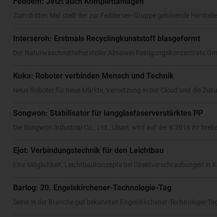
Feddem: Jetzt auch Komplettanlagen
Zum dritten Mal stellt der zur Feddersen-Gruppe gehörende Herstel
Interseroh: Erstmals Recyclingkunststoff blasgeformt
Der Naturwaschmittelhersteller Almawin Reinigungskonzentrate GmbH
Kuka: Roboter verbinden Mensch und Technik
Neue Roboter für neue Märkte, Vernetzung in der Cloud und die Zuku
Songwon: Stabilisator für langglasfaserverstärktes PP
Die Songwon Industrial Co., Ltd., Ulsan, wird auf der K 2016 ihr breit
Ejot: Verbindungstechnik für den Leichtbau
Eine Möglichkeit, Leichtbaukonzepte bei Direktverschraubungen in K
Barlog: 20. Engelskirchener-Technologie-Tag
Seine in der Branche gut bekannten Engelskirchener-Technologie-Tag