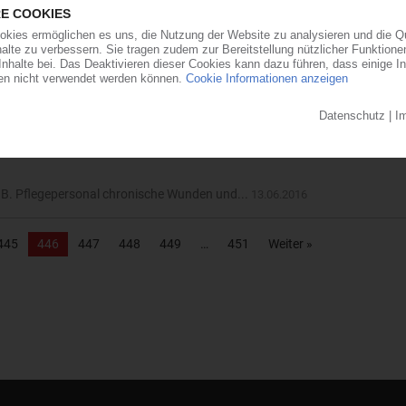
 in Chicago, USA, hat das Unternehmen das erste...
14.06.2016
sions-Compound aus PA 612 für Kabelummantelungen im...
14.06.2016
.B. Pflegepersonal chronische Wunden und...
13.06.2016
445
446
447
448
449
451
Weiter »