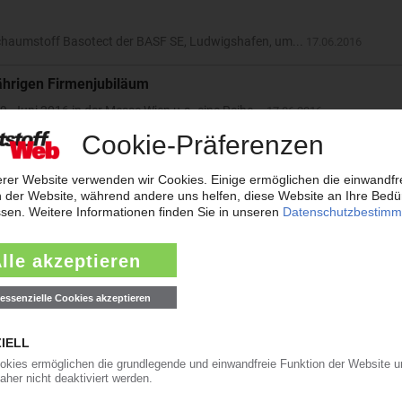
schaumstoff Basotect der BASF SE, Ludwigshafen, um...
17.06.2016
hrigen Firmenjubiläum
9. Juni 2016 in der Messe Wien u.a. eine Reihe...
17.06.2016
und Haptik auf die Oberfläche
ibilität für kleine Losgrößen und niedrigen...
16.06.2016
sterbatche zur Modifikation von Polycarbonat zur...
16.06.2016
n
htiger wird, hat sich die Haidlmair Werkzeugbau...
15.06.2016
 Queo ausgebaut. Auf der K 2016 werden drei neue...
15.06.2016