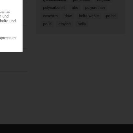
polycarbonat
abs
polyurethan
covestro
dow
bolta-werke
pe-hd
pe-ld
ethylen
hella