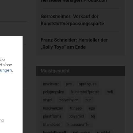
Hersteller verlagert Produktion
Gerresheimer: Verkauf der
Kunststoffverpackungssparte
Franz Schneider: Hersteller der
„Rolly Toys“ am Ende
Meistgesucht
insolvenz
pvc
spritzguss
polypropylen
kunststoffpreise
mdi
styrol
polyethylen
pur
insolvenzen
trinseo
eps
plastforma
polyamid
tdi
titandioxid
kraussmaffei
lyondellbasell
pet-preise
rezyklat