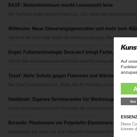
BASF: Malaminschaum macht Luxusyacht leise
Der Yachthersteller Sunbird Yacht Co., Ltd. nutzt den Melaminharz
Wittmann: Neue Steuerungsgeneration und mehr zum 40jä
Auf ihrer 40-Jahr-Feier stellte die Wittmann-Gruppe, Wien, am 8. und 
Engel: Folientechnologie DecoJect bringt Farbe, Struktur 
Um für den Autoinnenraum eine hohe Oberflächenqualität mit viel Flex
Tosaf: Mehr Schutz gegen Flammen und Wärme
Die Tosaf Compounds Ltd., Afula, hat ihr Portfolio um zwei neue Ma
Haidlmair: Eigenes Servicecenter für Werkzeugreparature
Da Service insbesondere für Produkte der Hochtechnologie immer wic
Borealis: Plastomere um Polyolefin-Elastomere erweitert
Die Borealis AG, Wien, hat ihre Polyolefin-Plastomer-Produktpalette