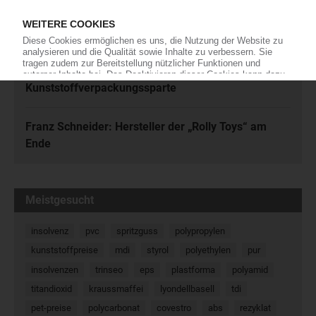
KED Ahead: Deutscher Fahrradhelm-Hersteller
verlagert Produktion
Gerresheimer: Verkauf der
Kunststoffverpackungssparte
Franz Schneider: Hersteller der „Rolly Toys“ am
Ende
Meistgesucht
insolvenz
pvc
spritzguss
polypropylen
kunststoffpreise
mdi
styrol
polyethylen
pur
insolvenzen
trinseo
eps
plastforma
polyamid
titandioxid
kraussmaffei
lyondellbasell
tdi
pet-preise
polycarbonat
covestro
abs
rezyklat