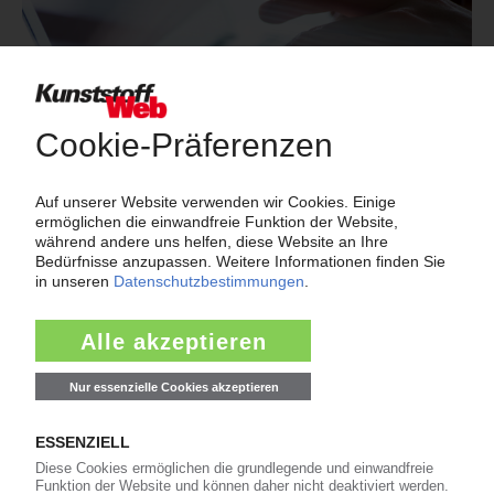
Das große Branchenbuch der Kunststoffindustrie: Informieren Sie
hier Kunden und Geschäftspartner über Ihre Produkte und
Dienstleistungen!
Mehr als 3.000 Unternehmen sind bereits im KunststoffWeb
verzeichnet – Sie auch?
Produkt- und Firmensuche
Meistgelesen
Karl Hess: Automobilzulieferer ist insolvent
Rhein-Niedrigwasser: Zahlreiche Force-Majeure-
Erklärungen