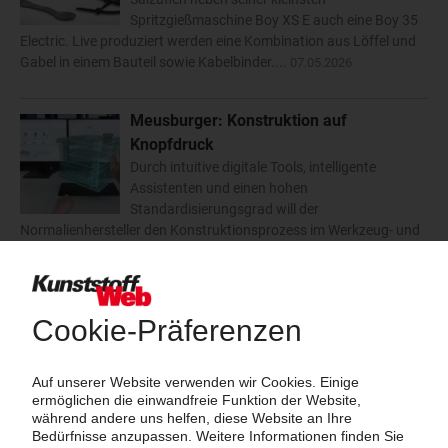
Spritzgießmaschine Boy XS E auch eine Boy 35
Electric. Live produziert werden eine Kombination aus Löffel und
Gabel in einem Bauteil sowie Kabelbinder....
07.05.2026
Meusburger: Konstruktion auf
Knopfdruck
Durch intuitive digitale Tools, intelligente
Assistenten und einen hohen
Standardisierungsgrad will der
Normalienhersteller den Konstruktionsprozess im Werkzeug- und
Formenbau schneller und sicherer gestalten....
07.05.2026
Kuraray: Sauerstoffbarriere für
Monomaterialverpackungen
Das Spezialchemieunternehmen zeigt auf der
heute beginnenden Interpack in Düsseldorf, wie
eine ultradünne Schicht aus EVOH zur
Herstellung leistungsstarker und PPWR-konformer
Lebensmittelverpackungen beitragen kann....
07.05.2026