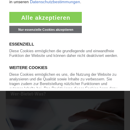
Engel: Vollelektrische Standardmaschine
global verfügbar
Der Maschinenbauer startet den globalen
Rollout der vollelektrischen Spritzgießmaschinen
Wintec e-win außerhalb Asiens. Gleichzeitig
stellt das Unternehmen ein überarbeitetes und verschlanktes
Portfolio seiner Zwei-Platten-Spritzgießmaschinen, bestehend aus
der Engel duo und der Wintec t-win, vor....
06.05.2026
« Zurück
Weiter »
Wer-Bietet-Was?