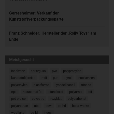
Gerresheimer: Verkauf der
Kunststoffverpackungssparte
Franz Schneider: Hersteller der „Rolly Toys“ am
Ende
Meistgesucht
insolvenz
spritzguss
pvc
polypropylen
kunststoffpreise
mdi
pur
styrol
insolvenzen
polyethylen
plastforma
lyondellbasell
trinseo
eps
kraussmaffei
titandioxid
polyamid
tdi
pet-preise
covestro
rezyklat
polycarbonat
polyurethan
abs
dow
pe-hd
bolta-werke
westlake
pe-ld
ineos