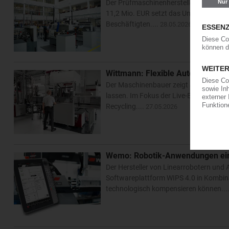
Der Prüfmaschinenhersteller hat sein ne
11,2 Mio. EUR setzt das Unternehmen ei
Beschäftigten....
28.05.2026
Wittmann: Flexible Automatisieru
Der Maschinenbauer zeigt auf der Kuteno
lassen. Im Fokus der Live-Exponate steh
Recycling....
27.05.2026
Wemo: Robotik-Anwendungen ei
Der Hersteller von Linearrobotern und A
Softwareplattform WIPS 4.0 in Kombin
technologisch kompensieren können...