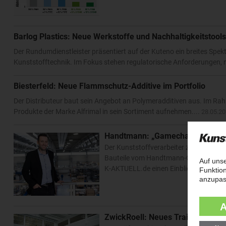
Barlog Plastics: Neue Werkstoffe und Nachhaltigkeitstools
Der Rundumdienstleister präsentiert auf der Kuteno ein breites Spe
Kunststofftechnik. Im Fokus stehen regulatorische Anforderungen, n
Biesterfeld: Neue Flammschutz-Additive im Portfolio
Der Distributeur baut sein Angebot an Polymeradditiven aus. Im Ra
Produkte der Marke Alfrimal in sein Sortiment aufnehmen....
28.05.2
Handtmann: „Gamechanger für 
Der Kunststoffverarbeiter zeigt auf der
Bauteile vom Handtmann-Gusspolyamid L
K-AKTUELL.de einen Einblick....
28.05.2
ZwickRoell: Neues Training Cente