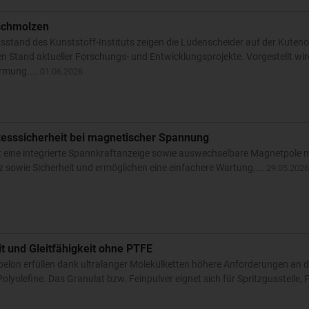
rschmolzen
stand des Kunststoff-Instituts zeigen die Lüdenscheider auf der Kuten
tand aktueller Forschungs- und Entwicklungsprojekte. Vorgestellt wird 
rmung....
01.06.2026
esssicherheit bei magnetischer Spannung
ine integrierte Spannkraftanzeige sowie auswechselbare Magnetpole mi
sowie Sicherheit und ermöglichen eine einfachere Wartung....
29.05.2026
it und Gleitfähigkeit ohne PTFE
on erfüllen dank ultralanger Molekülketten höhere Anforderungen an da
lyolefine. Das Granulat bzw. Feinpulver eignet sich für Spritzgussteile, P