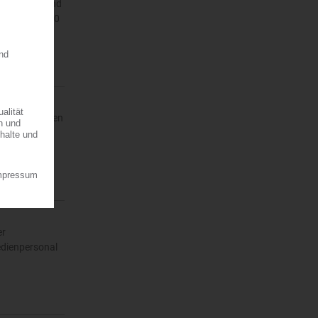
tition von rund
mehr als 1.800
und Zeit sparen
s Inline-
er
edienpersonal