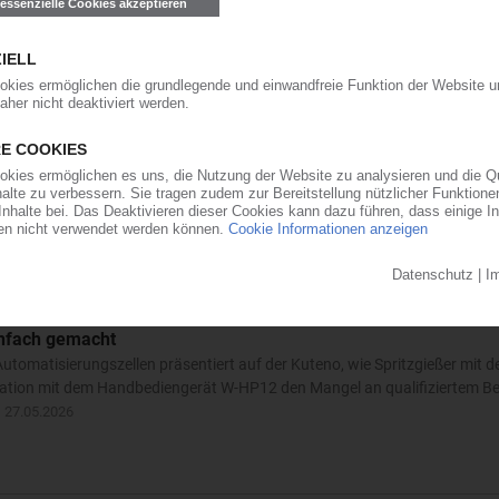
ues Zentrum für Aus- und Weiterbildung offiziell eröffnet. Mit einer Inves
n Bekenntnis zum Standort Ulm und zur gezielten Qualifizierung seiner 
ng auf kleiner Fläche
, wie sich in der Spritzgießproduktion zugleich Platz, Material, Energie 
en die Automatisierungszelle FlexCell plus sowie eine Mühle S-Max für da
nfach gemacht
utomatisierungszellen präsentiert auf der Kuteno, wie Spritzgießer mit d
ation mit dem Handbediengerät W-HP12 den Mangel an qualifiziertem B
.
27.05.2026