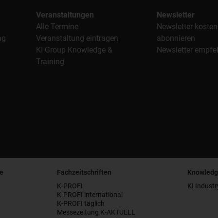
Veranstaltungen
Newsletter
Alle Termine
Newsletter kosten
ag
Veranstaltung eintragen
abonnieren
KI Group Knowledge &
Newsletter empfe
Training
e
Fachzeitschriften
Knowledg
K-PROFI
KI Industr
K-PROFI international
K-PROFI täglich
Messezeitung K-AKTUELL