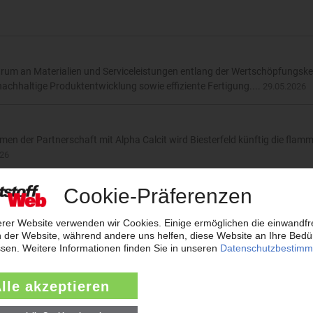
ktrum an Materialien und Serviceleistungen entlang der Wertschöpfungske
achhaltige Produktentwicklung sowie effiziente Fertigung....
29.05.2026
hmen der Partnerschaft mit Alpha Calcit wird Biesterfeld künftig die f
026
dynamische Anwendungen“
 parallel zur Kuteno stattfindenden KPA in Bad Salzuflen, wie langlebige,
auramid PA12C profitieren. Vertriebsleiter Michael Schwellinger gibt i
026
r in Ulm