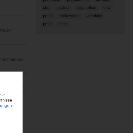
abs
rezyklat
polyurethan
dow
pe-hd
bolta-werke
westlake
pe-ld
ineos
tte der
lammhemmenden
 hochbelastete
m Interview mit