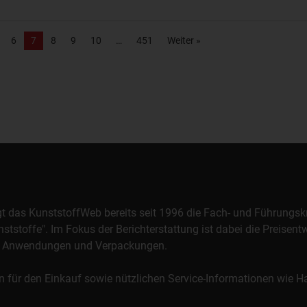
6
7
8
9
10
451
Weiter »
orgt das KunststoffWeb bereits seit 1996 die Fach- und Führungsk
stoffe". Im Fokus der Berichterstattung ist dabei die Preisentw
al, Anwendungen und Verpackungen.
n für den Einkauf sowie nützlichen Service-Informationen wie