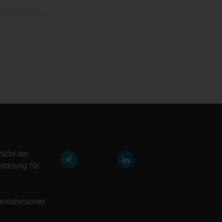
räfte der
icklung für
 Handelsnamen