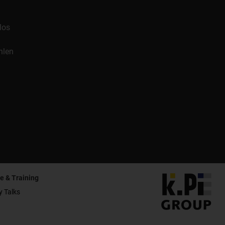
los
hlen
e & Training
y Talks