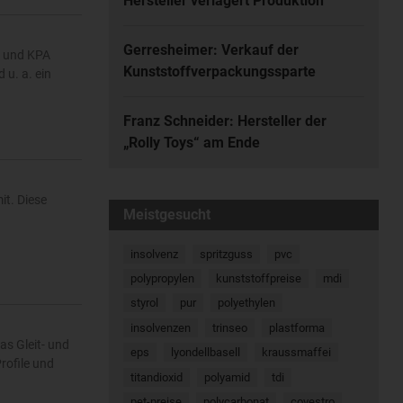
Hersteller verlagert Produktion
Gerresheimer: Verkauf der
o und KPA
Kunststoffverpackungssparte
u. a. ein
Franz Schneider: Hersteller der
„Rolly Toys“ am Ende
t. Diese
Meistgesucht
insolvenz
spritzguss
pvc
polypropylen
kunststoffpreise
mdi
styrol
pur
polyethylen
insolvenzen
trinseo
plastforma
s Gleit- und
eps
lyondellbasell
kraussmaffei
rofile und
titandioxid
polyamid
tdi
pet-preise
polycarbonat
covestro