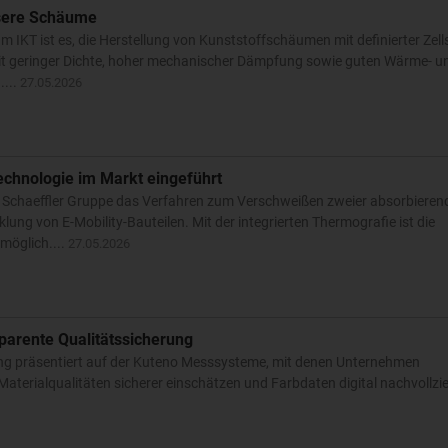
ssere Schäume
 IKT ist es, die Herstellung von Kunststoffschäumen mit definierter Zells
mit geringer Dichte, hoher mechanischer Dämpfung sowie guten Wärme- u
....
27.05.2026
chnologie im Markt eingeführt
ie Schaeffler Gruppe das Verfahren zum Verschweißen zweier absorbieren
ung von E-Mobility-Bauteilen. Mit der integrierten Thermografie ist die
möglich....
27.05.2026
parente Qualitätssicherung
ung präsentiert auf der Kuteno Messsysteme, mit denen Unternehmen
aterialqualitäten sicherer einschätzen und Farbdaten digital nachvollzi