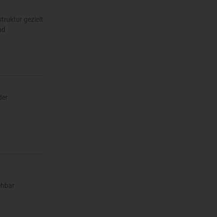
truktur gezielt
nd
der
ehbar