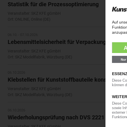
Statistik für die Prozessoptimierung
Veranstalter: SKZ KFE gGmbH
Ort: ONLINE, Online (DE)
06.10. - 07.10.2026
Lebensmittelsicherheit für Verpackungsherstel
Veranstalter: SKZ KFE gGmbH
Ort: SKZ Modellfabrik, Würzburg (DE)
06.10.2026
Klebstellen für Kunststoffbauteile konstruieren
Veranstalter: SKZ KFE gGmbH
Ort: SKZ Modellfabrik, Würzburg (DE)
06.10.2026
Wiederholungsprüfung nach DVS 2221
Veranstalter: SKZ KFE gGmbH