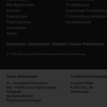
Alle Nachrichten
Produktsuche
Branche
Kostenloser Firmeneintr
Technologie
Firmeneintrag verwalten
Polymerpreise
Handelsnamen
Insolvenzen
Archiv
Impressum
|
Datenschutz
|
Kontakt
|
Cookie-Präferenzen
© 1996-2026 Kunststoff Information GmbH, Bad Homburg
Online-Datenbanken
Fachinformationsportal
KI – Kunststoff Information
KunststoffWeb
PIE – Plastics Information Europe
K-AKTUELL.de
Polyglobe
Plasteurope
Spotpreis-Monitor
Polymerpres-Forecasts