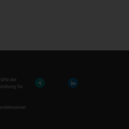
räfte der
icklung für
 Handelsnamen