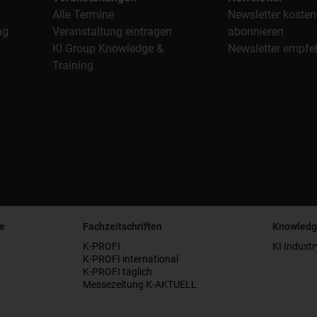
Alle Termine
Newsletter kosten
ag
Veranstaltung eintragen
abonnieren
KI Group Knowledge &
Newsletter empfe
Training
e
Fachzeitschriften
Knowledg
K-PROFI
KI Industr
K-PROFI international
K-PROFI täglich
Messezeitung K-AKTUELL