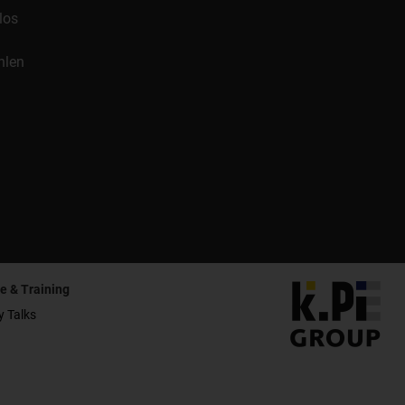
los
hlen
e & Training
y Talks