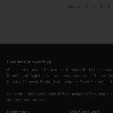
« Zurück
1
7
8
Über das KunststoffWeb
Als einer der Internet-Pioniere der Kunststoffindustrie vers
Branche mit täglichen Nachrichten rund um das Thema "Kunst
Kunststoffe sowie Märkte, Unternehmen, Produkte, Materi
Weiterhin bietet das KunststoffWeb geeignete Bezugsquelle
und Veranstaltungen.
Nachrichten
Wer-Bietet-Was?