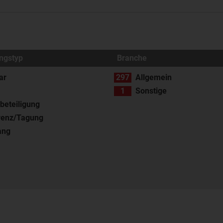
ngstyp
Branche
ar
297
Allgemein
1
Sonstige
eteiligung
renz/Tagung
ang