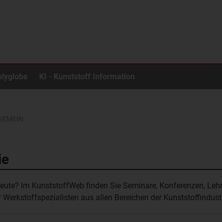
olyglobe
KI - Kunststoff Information
GEMEIN
ie
leute? Im KunststoffWeb finden Sie
Seminare
,
Konferenzen
,
Leh
r
Werkstoffspezialisten
aus allen Bereichen der Kunststoffindustr