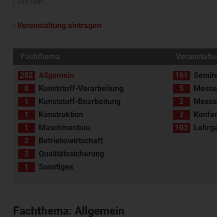
Veranstaltung eintragen
Fachthema
Veranstaltu
282
Allgemein
161
Semin
8
Kunststoff-Verarbeitung
5
Messe
1
Kunststoff-Bearbeitung
2
Messeb
1
Konstruktion
2
Konfe
1
Maschinenbau
103
Lehrg
2
Betriebswirtschaft
2
Qualitätssicherung
1
Sonstiges
Fachthema: Allgemein