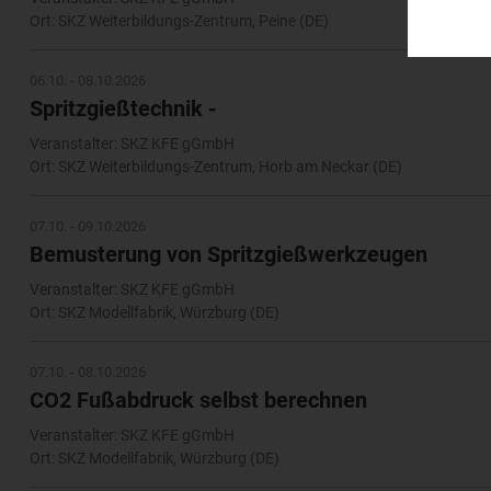
Ort: SKZ Weiterbildungs-Zentrum, Peine (DE)
06.10. - 08.10.2026
Spritzgießtechnik -
Veranstalter: SKZ KFE gGmbH
Ort: SKZ Weiterbildungs-Zentrum, Horb am Neckar (DE)
07.10. - 09.10.2026
Bemusterung von Spritzgießwerkzeugen
Veranstalter: SKZ KFE gGmbH
Ort: SKZ Modellfabrik, Würzburg (DE)
07.10. - 08.10.2026
CO2 Fußabdruck selbst berechnen
Veranstalter: SKZ KFE gGmbH
Ort: SKZ Modellfabrik, Würzburg (DE)