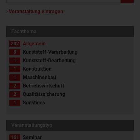
Veranstaltung eintragen
Fachthema
282
Allgemein
8
Kunststoff-Verarbeitung
1
Kunststoff-Bearbeitung
1
Konstruktion
1
Maschinenbau
2
Betriebswirtschaft
2
Qualitätssicherung
1
Sonstiges
Veranstaltungstyp
161
Seminar