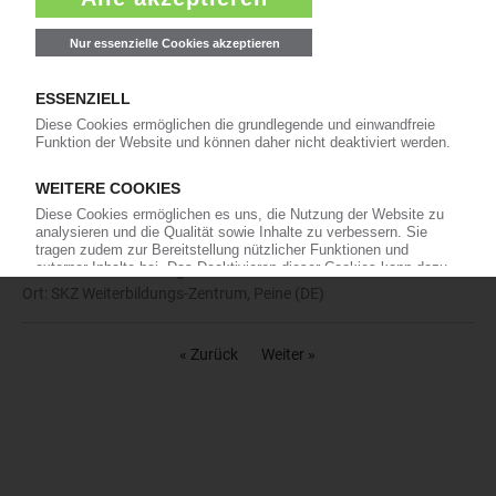
Ort: SKZ Weiterbildungs-Zentrum, Horb am Neckar (DE)
09.12. - 11.12.2026
Grundlagen der Kunststoffchemie
Veranstalter: SKZ KFE gGmbH
Ort: ONLINE, Online (DE)
Lehrgang
10.12. - 11.12.2026
Kunststoffkleber nach DVS 2291
Veranstalter: SKZ KFE gGmbH
Ort: SKZ Weiterbildungs-Zentrum, Peine (DE)
« Zurück
Weiter »