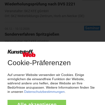
Wiederholungsprüfung nach DVS 2221
Veranstalter: SKZ KFE gGmbH
Ort: SKZ Weiterbildungs-Zentrum, Horb am Neckar (DE)
Seminar
08.12. - 10.12.2026
Sonderverfahren Spritzgießen
Veranstalter: SKZ KFE gGmbH
Ort: SKZ Modellfabrik, Würzburg (DE)
Seminar
08.12. - 10.12.2026
Spritzgießtechnik -
Veranstalter: SKZ KFE gGmbH
Ort: SKZ Weiterbildungs-Zentrum, Horb am Neckar (DE)
Lehrgang
08.12. - 09.12.2026
Prüfung von Kunststoffschweißern
Veranstalter: SKZ KFE gGmbH