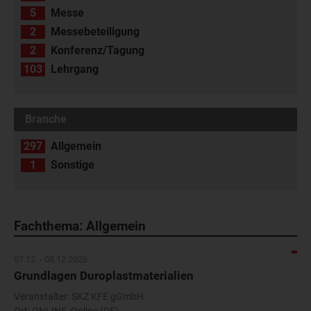
5
Messe
2
Messebeteiligung
2
Konferenz/Tagung
103
Lehrgang
Branche
297
Allgemein
1
Sonstige
Fachthema: Allgemein
07.12. - 08.12.2026
Grundlagen Duroplastmaterialien
Veranstalter: SKZ KFE gGmbH