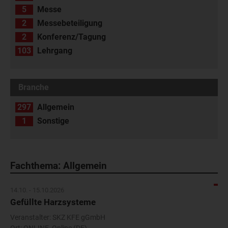
5
Messe
2
Messebeteiligung
2
Konferenz/Tagung
103
Lehrgang
Branche
297
Allgemein
1
Sonstige
Fachthema: Allgemein
14.10. - 15.10.2026
Gefüllte Harzsysteme
Veranstalter: SKZ KFE gGmbH