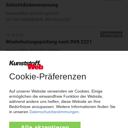
Schichtdickenmessung
Veranstalter: SKZ KFE gGmbH
Ort: SKZ Modellfabrik, Würzburg (DE)
Lehrgang
16.10.2026
Wiederholungsprüfung nach DVS 2221
Veranstalter: SKZ KFE gGmbH
Ort: SKZ Weiterbildungs-Zentrum, Würzburg (DE)
Lehrgang
19.10. - 28.10.2026
Kunststoffschweißer in der Prüfgruppe I und II
Veranstalter: SKZ KFE gGmbH
Ort: SKZ Weiterbildungs-Zentrum, Halle (DE)
Lehrgang
19.10. - 21.10.2026
Prüfung von Kunststoffschweißern
Veranstalter: SKZ KFE gGmbH