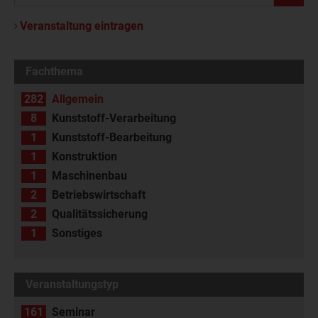
Veranstaltung eintragen
Fachthema
282
Allgemein
8
Kunststoff-Verarbeitung
1
Kunststoff-Bearbeitung
1
Konstruktion
1
Maschinenbau
2
Betriebswirtschaft
2
Qualitätssicherung
1
Sonstiges
Veranstaltungstyp
161
Seminar