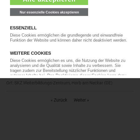
Ort: SKZ Weiterbildungs-Zentrum, Würzburg (DE)
Lehrgang
19.10. - 23.10.2026
Kunststoffschweißer in der Prüfgruppe I
Veranstalter: SKZ KFE gGmbH
Ort: SKZ Weiterbildungs-Zentrum, Halle (DE)
Seminar
19.10. - 23.10.2026
Geprüfter Einrichter - Spritzgießen Teil 2
Veranstalter: SKZ KFE gGmbH
Ort: SKZ Weiterbildungs-Zentrum, Horb am Neckar (DE)
« Zurück
Weiter »