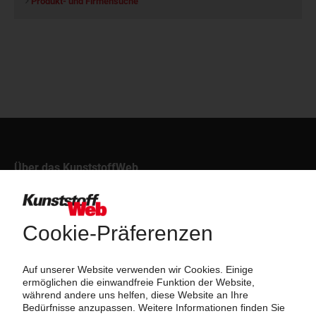
Produkt- und Firmensuche
Über das KunststoffWeb
Als einer der Internet-Pioniere der Kunststoffindustrie
versorgt das KunststoffWeb bereits seit 1996 die Fach-
und Führungskräfte der Branche mit täglichen
Nachrichten rund um das Thema "Kunststoffe". Im Fokus
der Berichterstattung ist dabei die Preisentwicklung für
Kunststoffe sowie Märkte, Unternehmen, Produkte,
Material, Anwendungen und Verpackungen.