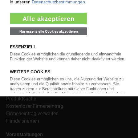
Weiterhin bietet das KunststoffWeb geeignete
Bezugsquellen für den Einkauf sowie nützlichen Service-
Informationen wie Handelsnamen und Veranstaltungen.
Nachrichten
Alle Nachrichten
Branche
Technologie
Polymerpreise
Insolvenzen
Archiv
Wer-Bietet-Was?
Produktsuche
Kostenloser Firmeneintrag
Firmeneintrag verwalten
Handelsnamen
Veranstaltungen