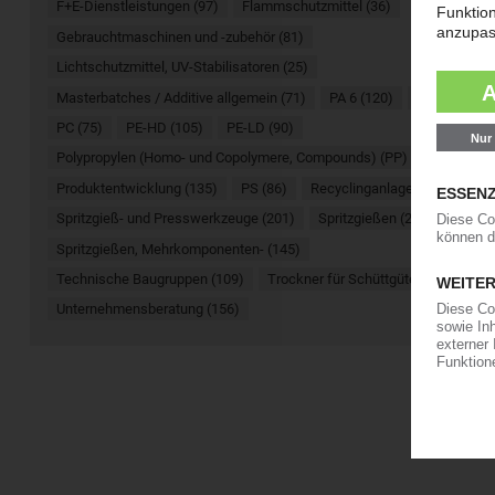
F+E-Dienstleistungen (97)
Flammschutzmittel (36)
Gebrauchtmaschinen und -zubehör (81)
Lichtschutzmittel, UV-Stabilisatoren (25)
Masterbatches / Additive allgemein (71)
PA 6 (120)
PA 66 (93)
PC (75)
PE-HD (105)
PE-LD (90)
Polypropylen (Homo- und Copolymere, Compounds) (PP) (141)
Produktentwicklung (135)
PS (86)
Recyclinganlagen (97)
Spritzgieß- und Presswerkzeuge (201)
Spritzgießen (289)
Spritzgießen, Mehrkomponenten- (145)
Technische Baugruppen (109)
Trockner für Schüttgüter (62)
Unternehmensberatung (156)