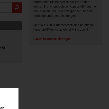
Informieren Sie im Wer-Bietet-Was?, dem
großen Branchenbuch der Kunststoffindustrie,
Ihre Kunden und Geschäftspartner über Ihre
Produkte und Dienstleistungen!
Mehr als 3.000 Unternehmen sind bereits im
KunststoffWeb verzeichnet – Sie auch?
Jetzt kostenlos eintragen
hör