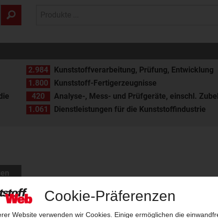
2.984
Kunststoffverarbeitung, Prüfung, Entwicklung
1.800
Kunststoff-Fertigerzeugnisse
die
420
Analyse-, Mess- und Prüfgeräte, einschl. Zube
1.061
Dienstleistungen für die Kunststoffindustrie
gen