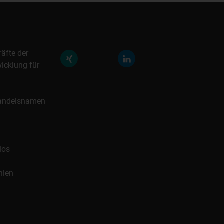
räfte der
icklung für
 Handelsnamen
los
hlen