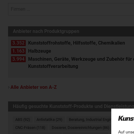
Anbieter nach Produktgruppen
3.352
Kunststoffrohstoffe, Hilfsstoffe, Chemikalien
1.163
Halbzeuge
3.994
Maschinen, Geräte, Werkzeuge und Zubehör für 
Kunststoffverarbeitung
Alle Anbieter von A-Z
Häufig gesuchte Kunststoff-Produkte und Dienstleistun
ABS (92)
Antistatika (29)
Beratung, Industrial Engineering (93)
CNC-Fräsen (118)
Dosierer, Dosiereinrichtungen (86)