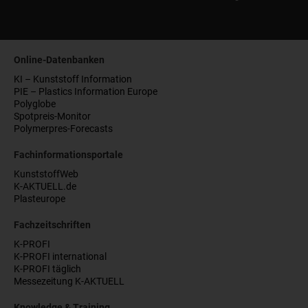
Online-Datenbanken
KI – Kunststoff Information
PIE – Plastics Information Europe
Polyglobe
Spotpreis-Monitor
Polymerpres-Forecasts
Fachinformationsportale
KunststoffWeb
K-AKTUELL.de
Plasteurope
Fachzeitschriften
K-PROFI
K-PROFI international
K-PROFI täglich
Messezeitung K-AKTUELL
Knowledge & Training