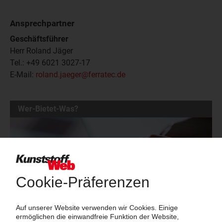
Ansprechpartner
Geschäftsführer
Herr Roland Jäger
Tel.: +49 6021 3027-17
E-Mail:
roland.jaeger@ferratec.de
Wer-Bietet-Was?
Das große Branchenbuch der Kunststoffindustrie: Informieren Sie
hier Kunden und Geschäftspartner über Ihre Produkte und
Dienstleistungen!