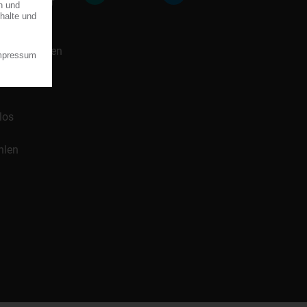
icklung für
 Handelsnamen
los
hlen