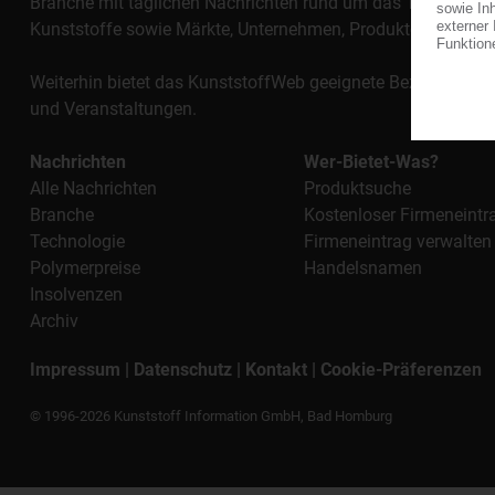
Branche mit täglichen Nachrichten rund um das Thema "Kunst
Kunststoffe sowie Märkte, Unternehmen, Produkte, Materi
Weiterhin bietet das KunststoffWeb geeignete Bezugsquelle
und Veranstaltungen.
Nachrichten
Wer-Bietet-Was?
Alle Nachrichten
Produktsuche
Branche
Kostenloser Firmeneintr
Technologie
Firmeneintrag verwalten
Polymerpreise
Handelsnamen
Insolvenzen
Archiv
Impressum
|
Datenschutz
|
Kontakt
|
Cookie-Präferenzen
© 1996-2026 Kunststoff Information GmbH, Bad Homburg