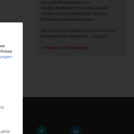
Das große Branchenbuch der
Kunststoffindustrie: Informieren Sie hier
Kunden und Geschäftspartner über Ihre
Produkte und Dienstleistungen!
Mehr als 3.000 Unternehmen sind bereits im
KunststoffWeb verzeichnet – Sie auch?
Produkt- und Firmensuche
räfte der