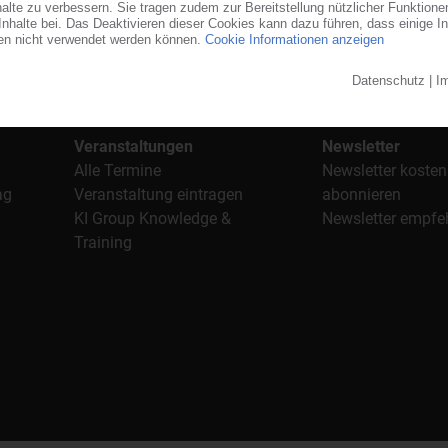
stoffe". Im Fokus der Berichterstattung ist dabei die Preisentw
al, Anwendungen und Verpackungen.
n für den Einkauf sowie nützlichen Service-Informationen wie
Veranstaltungen
Newsletter
Alle Termine
Newsletter kosten
ag
Veranstaltung eintragen
abonnieren
KI Group Knowledge &
Newsletter empfe
Training