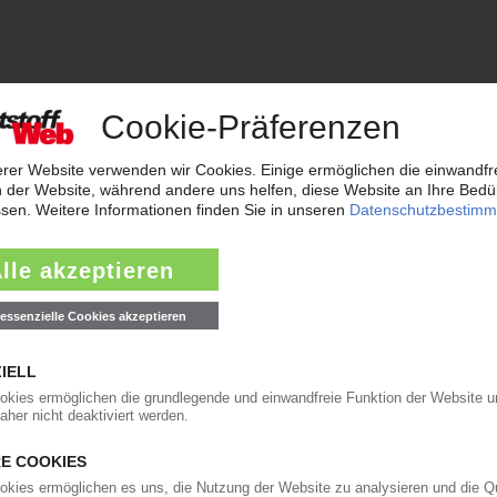
orgt das KunststoffWeb bereits seit 1996 die Fach- und Führungsk