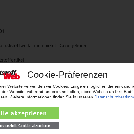
001
 Kunststoffwerk Ihnen bietet. Dazu gehören:
stoffartikel
lends entsprechen
rage über den Planungs- und Entwicklungsprozess bis hin zur