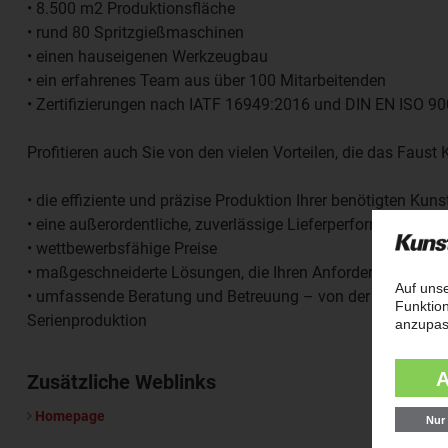
• 8.500 m2 Produktionsfläche
• rund 80 Spritzgießmaschinen
• einen hauseigenen Werkzeugbau
• ein erfahrenes Team aus über 100 Mitarbeitenden
• Zertifizierungen nach IATF 16949:2016 und DIN EN ISO 9
Profitieren auch Sie von den vielen Vorteilen, die das Faust
• die effiziente und präzise Produktion Ihrer benötigten Kunst
• eine außerordentliche, zuverlässige Lieferperformance
• wettbewerbsfähige Preise
• maßgeschneiderte Lösungen, die Ihren Anforderungen vol
• umfassende Beratung und Betreuung – von der ersten Anf
Serienproduktion
Zusätzliche Weblinks
Homepage