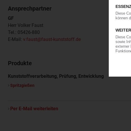
Ansprechpartner
GF
Herr Volker Faust
Tel.: 05426-880
E-Mail:
v.faust@faust-kunststoff.de
Produkte
Kunststoffverarbeitung, Prüfung, Entwicklung
Spritzgießen
Per E-Mail weiterleiten