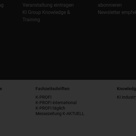
ag
Veranstaltung eintragen
abonnieren
KI Group Knowledge &
Newsletter empfe
Training
e
Fachzeitschriften
Knowledg
K-PROFI
KI Industr
K-PROFI international
K-PROFI täglich
Messezeitung K-AKTUELL