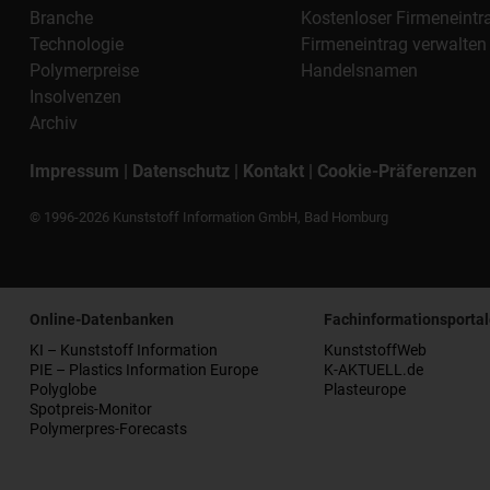
Branche
Kostenloser Firmeneintr
Technologie
Firmeneintrag verwalten
Polymerpreise
Handelsnamen
Insolvenzen
Archiv
Impressum
|
Datenschutz
|
Kontakt
|
Cookie-Präferenzen
© 1996-2026 Kunststoff Information GmbH, Bad Homburg
Online-Datenbanken
Fachinformationsportal
KI – Kunststoff Information
KunststoffWeb
PIE – Plastics Information Europe
K-AKTUELL.de
Polyglobe
Plasteurope
Spotpreis-Monitor
Polymerpres-Forecasts