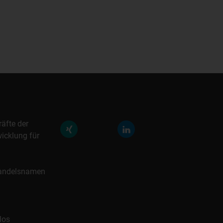
räfte der
icklung für
 Handelsnamen
los