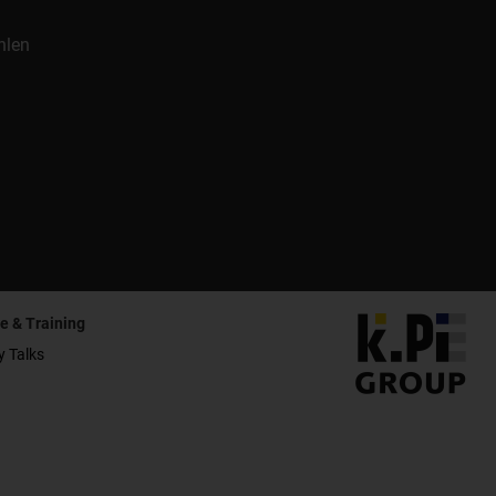
hlen
e & Training
y Talks