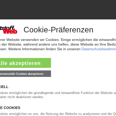
orgt das KunststoffWeb bereits seit 1996 die Fach- und Führungsk