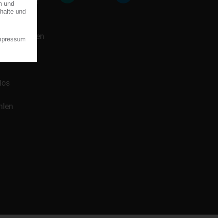
icklung für
 Handelsnamen
los
hlen