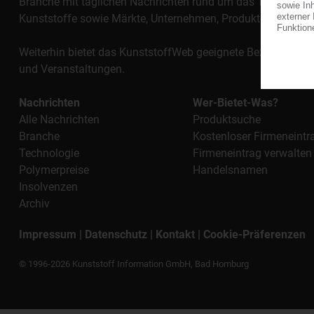
Branche mit täglichen Nachrichten rund um das Thema "Kunst
Kunststoffe sowie Märkte, Unternehmen, Produkte, Materi
Weiterhin bietet das KunststoffWeb geeignete Bezugsquelle
und Veranstaltungen.
Nachrichten
Wer-Bietet-Was?
Alle Nachrichten
Produktsuche
Branche
Kostenloser Firmeneintr
Technologie
Firmeneintrag verwalten
Polymerpreise
Handelsnamen
Insolvenzen
Archiv
Impressum
|
Datenschutz
|
Kontakt
|
Cookie-Präferenzen
© 1996-2026 Kunststoff Information GmbH, Bad Homburg