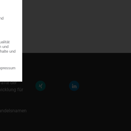
räfte der
icklung für
 Handelsnamen