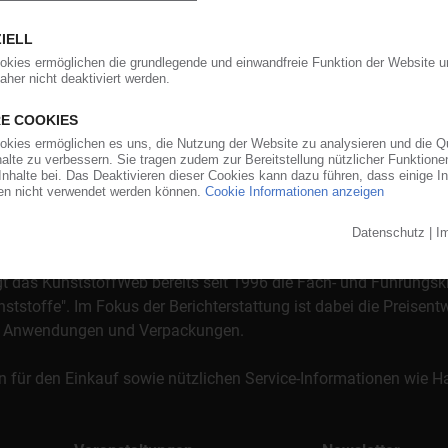
orgt das KunststoffWeb bereits seit 1996 die Fach- und Führungsk
stoffe". Im Fokus der Berichterstattung ist dabei die Preisentw
al, Anwendungen und Verpackungen.
n für den Einkauf sowie nützlichen Service-Informationen wie