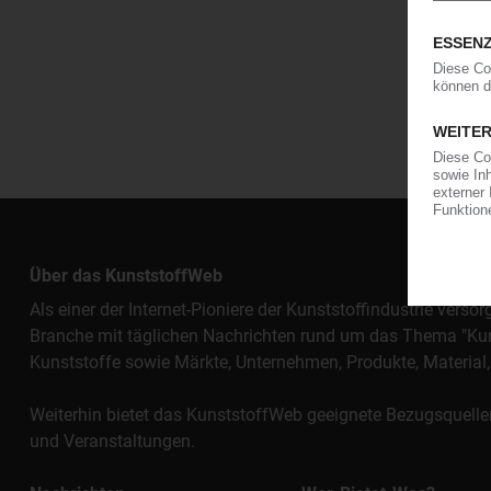
Über das KunststoffWeb
Als einer der Internet-Pioniere der Kunststoffindustrie vers
Branche mit täglichen Nachrichten rund um das Thema "Kunst
Kunststoffe sowie Märkte, Unternehmen, Produkte, Materi
Weiterhin bietet das KunststoffWeb geeignete Bezugsquelle
und Veranstaltungen.