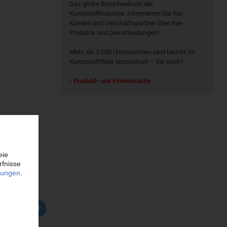
Das große Branchenbuch der
Kunststoffindustrie: Informieren Sie hier
Kunden und Geschäftspartner über Ihre
Produkte und Dienstleistungen!
Mehr als 3.000 Unternehmen sind bereits im
KunststoffWeb verzeichnet – Sie auch?
Produkt- und Firmensuche