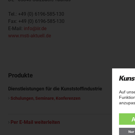
Tel.:
+49 (0) 6196-585-130
Fax:
+49 (0) 6196-585-130
E-Mail:
info@iir.de
www.msti-aktuell.de
Produkte
Dienstleistungen für die Kunststoffindustrie
Schulungen, Seminare, Konferenzen
Per E-Mail weiterleiten