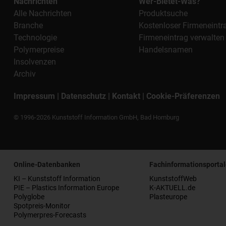
Nachrichten
Wer-Bietet-Was?
Alle Nachrichten
Produktsuche
Branche
Kostenloser Firmeneintr
Technologie
Firmeneintrag verwalten
Polymerpreise
Handelsnamen
Insolvenzen
Archiv
Impressum
|
Datenschutz
|
Kontakt
|
Cookie-Präferenzen
© 1996-2026 Kunststoff Information GmbH, Bad Homburg
Online-Datenbanken
Fachinformationsportal
KI – Kunststoff Information
KunststoffWeb
PIE – Plastics Information Europe
K-AKTUELL.de
Polyglobe
Plasteurope
Spotpreis-Monitor
Polymerpres-Forecasts