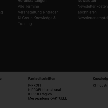
Veranstaltungen
Newsletter
Alle Termine
Newsletter kosten
ag
Veranstaltung eintragen
abonnieren
KI Group Knowledge &
Newsletter empfe
Training
e
Fachzeitschriften
Knowledg
K-PROFI
KI Industr
K-PROFI international
K-PROFI täglich
Messezeitung K-AKTUELL