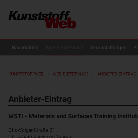
Nachrichten
Wer-Bietet-Was?
Veranstaltungen
P
KUNSTSTOFFWEB
WER-BIETET-WAS?
ANBIETER-EINTRAG
Anbieter-Eintrag
MSTI - Materials and Surfaces Training Institut
Otto-Volger-Straße 21
DE - 65843
Sulzbach/Taunus