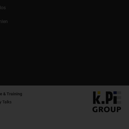
los
hlen
e & Training
y Talks