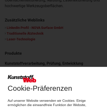
Oberflächentexturierung, Narbung, Lasertexturierung und
hochwertige Werkzeugoberflächen.
Zusätzliche Weblinks
LinkedIn Profil - NOVA Surface GmbH
Traditionelle Ätztechnik
Laser-Technologie
Produkte
Kunststoffverarbeitung, Prüfung, Entwicklung
CAD - Konstruktionen für Werkzeuge
F+E-Dienstleistungen
Lasergravuren
Laserschweißen
Oberflächentechnik