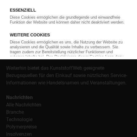
Als einer der Internet-Pioniere der Kunststoffindustrie
versorgt das KunststoffWeb bereits seit 1996 die Fach-
und Führungskräfte der Branche mit täglichen
Nachrichten rund um das Thema "Kunststoffe". Im Fokus
der Berichterstattung ist dabei die Preisentwicklung für
Kunststoffe sowie Märkte, Unternehmen, Produkte,
Material, Anwendungen und Verpackungen.
Weiterhin bietet das KunststoffWeb geeignete
Bezugsquellen für den Einkauf sowie nützlichen Service-
Informationen wie Handelsnamen und Veranstaltungen.
Nachrichten
Alle Nachrichten
Branche
Technologie
Polymerpreise
Insolvenzen