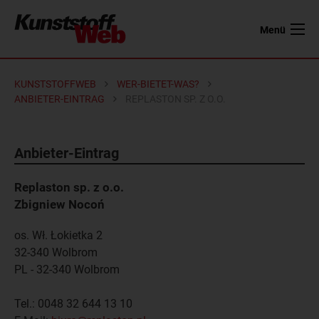
Menü
KUNSTSTOFFWEB
WER-BIETET-WAS?
ANBIETER-EINTRAG
REPLASTON SP. Z O.O.
Anbieter-Eintrag
Replaston sp. z o.o.
Zbigniew Nocoń
os. Wł. Łokietka 2
32-340 Wolbrom
PL - 32-340
Wolbrom
Tel.:
0048 32 644 13 10