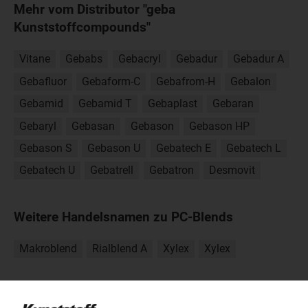
Mehr vom Distributor "geba
Kunststoffcompounds"
Vitane
Gebabs
Gebacryl
Gebadur
Gebadur A
Gebafluor
Gebaform-C
Gebafrom-H
Gebalon
Gebamid
Gebamid T
Gebaplast
Gebaran
Gebaryl
Gebasan
Gebason
Gebason HP
Gebason S
Gebason U
Gebatech E
Gebatech L
Gebatech U
Gebatrell
Gebatron
Desmovit
Weitere Handelsnamen zu PC-Blends
Makroblend
Rialblend A
Xylex
Xylex