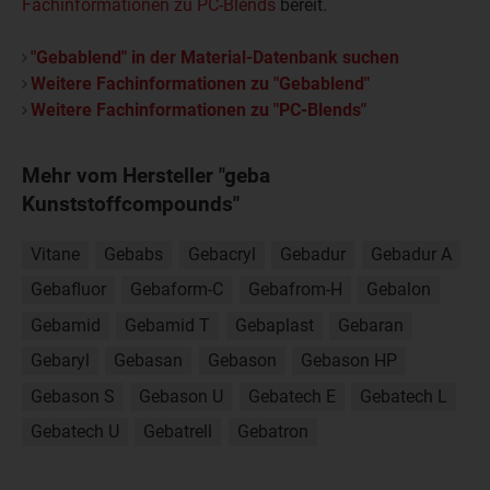
Fachinformationen zu PC-Blends
bereit.
"Gebablend" in der Material-Datenbank suchen
Weitere Fachinformationen zu "Gebablend"
Weitere Fachinformationen zu "PC-Blends"
Mehr vom Hersteller "geba
Kunststoffcompounds"
Vitane
Gebabs
Gebacryl
Gebadur
Gebadur A
Gebafluor
Gebaform-C
Gebafrom-H
Gebalon
Gebamid
Gebamid T
Gebaplast
Gebaran
Gebaryl
Gebasan
Gebason
Gebason HP
Gebason S
Gebason U
Gebatech E
Gebatech L
Gebatech U
Gebatrell
Gebatron