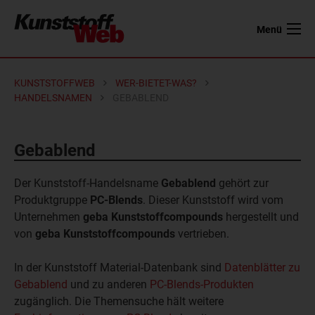
Menü
KUNSTSTOFFWEB
WER-BIETET-WAS?
HANDELSNAMEN
GEBABLEND
Gebablend
Der Kunststoff-Handelsname
Gebablend
gehört zur
Produktgruppe
PC-Blends
. Dieser Kunststoff wird vom
Unternehmen
geba Kunststoffcompounds
hergestellt und
von
geba Kunststoffcompounds
vertrieben.
In der Kunststoff Material-Datenbank sind
Datenblätter zu
Gebablend
und zu anderen
PC-Blends-Produkten
zugänglich. Die Themensuche hält weitere