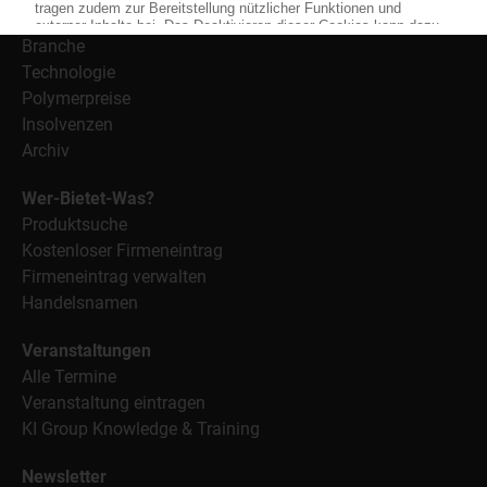
Alle Nachrichten
Branche
Technologie
Polymerpreise
Insolvenzen
Archiv
Wer-Bietet-Was?
Produktsuche
Kostenloser Firmeneintrag
Firmeneintrag verwalten
Handelsnamen
Veranstaltungen
Alle Termine
Veranstaltung eintragen
KI Group Knowledge & Training
Newsletter