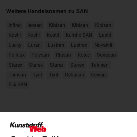
Weitere Handelsnamen zu SAN
Infino
Isosan
Kibisan
Kibisan
Kibisan
Kostil
Kostil
Kostil
Kumho SAN
Lastil
Lucky
Luran
Lustran
Lustran
Novakril
Polidux
Polysan
Riasan
Rotec
Saxasan
Starex
Starex
Starex
Starex
Tairisan
Tairisan
Tyril
Tyril
Gebasan
Cevian
Elix SAN