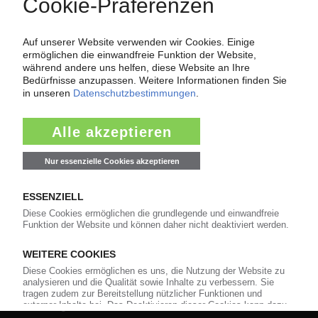
Über das KunststoffWeb
Als einer der Internet-Pioniere der Kunststoffindustrie
versorgt das KunststoffWeb bereits seit 1996 die Fach-
und Führungskräfte der Branche mit täglichen
Nachrichten rund um das Thema "Kunststoffe". Im Fokus
der Berichterstattung ist dabei die Preisentwicklung für
Kunststoffe sowie Märkte, Unternehmen, Produkte,
Material, Anwendungen und Verpackungen.
Weiterhin bietet das KunststoffWeb geeignete
Bezugsquellen für den Einkauf sowie nützlichen Service-
Informationen wie Handelsnamen und Veranstaltungen.
Nachrichten
Alle Nachrichten
Branche
Technologie