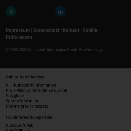
Impressum
|
Datenschutz
|
Kontakt
|
Cookie-
Präferenzen
© 1996-2026 Kunststoff Information GmbH, Bad Homburg
Online-Datenbanken
KI – Kunststoff Information
PIE – Plastics Information Europe
Polyglobe
Spotpreis-Monitor
Polymerpres-Forecasts
Fachinformationsportale
KunststoffWeb
K-AKTUELL.de