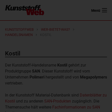
Menü
KUNSTSTOFFWEB
WER-BIETET-WAS?
HANDELSNAMEN
KOSTIL
Kostil
Der Kunststoff-Handelsname
Kostil
gehört zur
Produktgruppe
SAN
. Dieser Kunststoff wird vom
Unternehmen
Polimeri
hergestellt und von
Megapolymers
vertrieben.
In der Kunststoff Material-Datenbank sind
Datenblätter zu
Kostil
und zu anderen
SAN-Produkten
zugänglich. Die
Themensuche hält weitere
Fachinformationen zu SAN