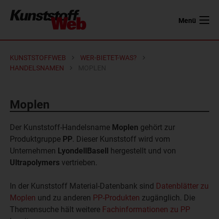
Menü
KUNSTSTOFFWEB
WER-BIETET-WAS?
HANDELSNAMEN
MOPLEN
Moplen
Der Kunststoff-Handelsname
Moplen
gehört zur
Produktgruppe
PP
. Dieser Kunststoff wird vom
Unternehmen
LyondellBasell
hergestellt und von
Ultrapolymers
vertrieben.
In der Kunststoff Material-Datenbank sind
Datenblätter zu
Moplen
und zu anderen
PP-Produkten
zugänglich. Die
Themensuche hält weitere
Fachinformationen zu PP