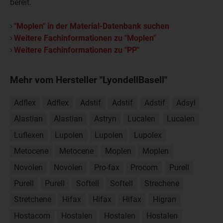
bereit.
"Moplen" in der Material-Datenbank suchen
Weitere Fachinformationen zu "Moplen"
Weitere Fachinformationen zu "PP"
Mehr vom Hersteller "LyondellBasell"
Adflex
Adflex
Adstif
Adstif
Adstif
Adsyl
Alastian
Alastian
Astryn
Lucalen
Lucalen
Luflexen
Lupolen
Lupolen
Lupolex
Metocene
Metocene
Moplen
Moplen
Novolen
Novolen
Pro-fax
Procom
Purell
Purell
Purell
Softell
Softell
Strechene
Stretchene
Hifax
Hifax
Hifax
Higran
Hostacom
Hostalen
Hostalen
Hostalen