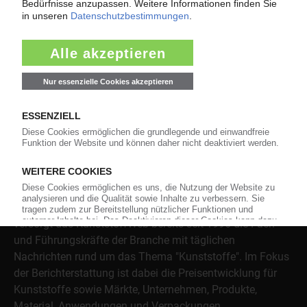
Hifax
Higran
Hostalen
Clyrell
Clyrell
Clyrell
Daplen
Domolen
Domolen
Eltex
Über das KunststoffWeb
Als einer der Internet-Pioniere der Kunststoffindustrie
versorgt das KunststoffWeb bereits seit 1996 die Fach-
und Führungskräfte der Branche mit täglichen
Nachrichten rund um das Thema "Kunststoffe". Im Fokus
der Berichterstattung ist dabei die Preisentwicklung für
Kunststoffe sowie Märkte, Unternehmen, Produkte,
Material, Anwendungen und Verpackungen.