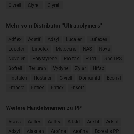
Clyrell
Clyrell
Clyrell
Mehr vom Distributor "Ultrapolymers"
Adflex
Adstif
Adsyl
Lucalen
Luflexen
Lupolen
Lupolex
Metocene
NAS
Nova
Novolen
Polystyrene
Pro-fax
Purell
Shell PS
Softell
Terluran
Vydyne
Zylar
Hifax
Hostalen
Hostalen
Clyrell
Domamid
Econyl
Empera
Enflex
Enflex
Ensoft
Weitere Handelsnamen zu PP
Aceso
Adflex
Adflex
Adstif
Adstif
Adstif
Adsyl
Alastian
Atofina
Atofina
Borealis PP