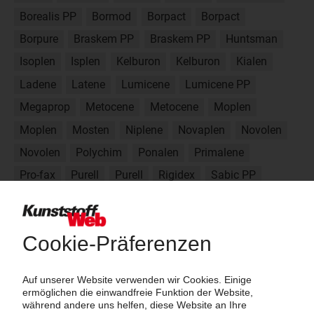
Borealis PP
Bormod
Borpact
Borpact
Borpure
Braskem PP
Braskem PP
Huntsman
Isoplen
Isplen
Kelburon
Kelburon
Kialen
Ladene
Latene
Lumicene
Lumicene PP
Megaprop
Metocene
Metocene
Moplen
Moplen
Mosten
Niplene
Novaplen
Novolen
Novolen
Polychim
Ponalen
Primalene
Pro-fax
Purell
Purell
Rigidex
Sabic PP
Sabic PP
Sasol PP
Sibur PP
Softell
Softell
Stamylan P
Strechene
Stretchene
Tatren
Technofin
Tipplen
Total PP
Total PP
Total PP
Total PP
Vamplen
Vestolen E
Vestolen P
Vestolen P
Exxon
Exxtral
Finalloy
Finapro
Fortilene
Hifax
Hifax