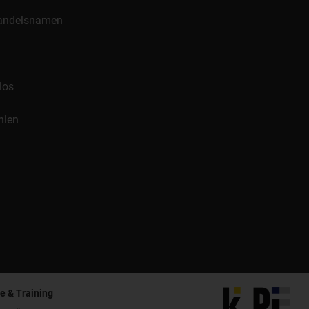
 Handelsnamen
los
hlen
e & Training