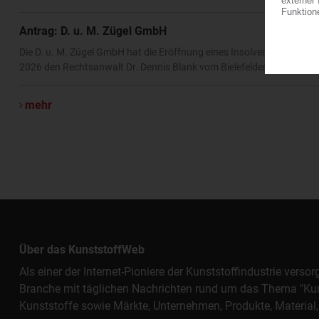
Antrag: D. u. M. Zügel GmbH
Die D. u. M. Zügel GmbH hat die Eröffnung eines Insolvenzverfahren
2026 den Rechtsanwalt Dr. Dennis Blank vom Bielefelder Büro der W
mehr
Über das KunststoffWeb
Als einer der Internet-Pioniere der Kunststoffindustrie vers
Branche mit täglichen Nachrichten rund um das Thema "Kunst
Kunststoffe sowie Märkte, Unternehmen, Produkte, Materi