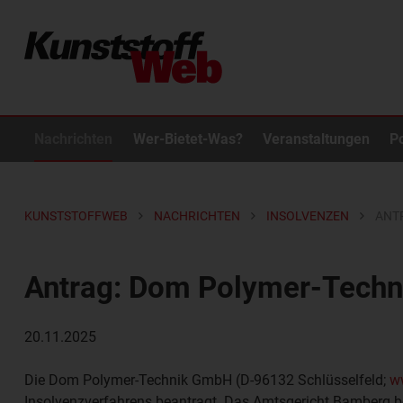
Nachrichten
Wer-Bietet-Was?
Veranstaltungen
P
KUNSTSTOFFWEB
NACHRICHTEN
INSOLVENZEN
ANT
Antrag: Dom Polymer-Tech
20.11.2025
Die
Dom Polymer-Technik GmbH
(D-96132 Schlüsselfeld;
w
Insolvenzverfahrens beantragt. Das Amtsgericht Bamberg b