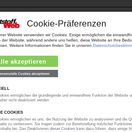
rens beantragt. Das Amtsgericht Siegen bestellte daraufhin am 27. Juli
ure zum vorläufigen...
05.08.2026
KG
 KG hat das Amtsgericht Darmstadt am 1. August 2026 das Insolvenzve
on der Kanzlei Hezel Hancke Partner...
04.08.2026
s Amtsgericht Regensburg am 27. Juli 2026 das Insolvenzverfahren erö
rwalterin. KPR hatte Mitte Mai die...
30.07.2026
bH
nsolvenz in Eigenverwaltung beantragt. Zum vorläufigen Sachwalter best
 Matthias Bayer von der Kanzlei Abel...
29.07.2026