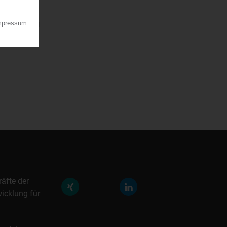
n am 30. Juni
räfte der
icklung für