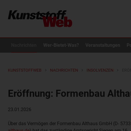
Nachrichten
Wer-Bietet-Was?
Veranstaltungen
P
KUNSTSTOFFWEB
NACHRICHTEN
INSOLVENZEN
ERÖ
Eröffnung: Formenbau Alth
23.01.2026
Über das Vermögen der
Formenbau Althaus GmbH
(D- 5733
althaus.de
) hat das zuständige Amtsgericht Siegen am 16.