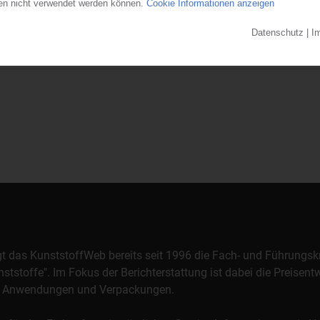
s beantragt. Das zuständige Amtsgericht Saarbrücken bestellte daraufhi
irtschaftskanzlei Moenig zum...
28.07.2026
orgt das KunststoffWeb bereits seit 1996 die Fach- und Führungsk
stoffe". Im Fokus der Berichterstattung ist dabei die Preisentw
al, Anwendungen und Verpackungen.