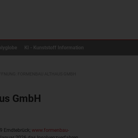
olyglobe
KI - Kunststoff Information
FFNUNG: FORMENBAU ALTHAUS GMBH
aus GmbH
9 Erndtebrück;
www.formenbau-
 Januar 2026 das Insolvenzverfahren