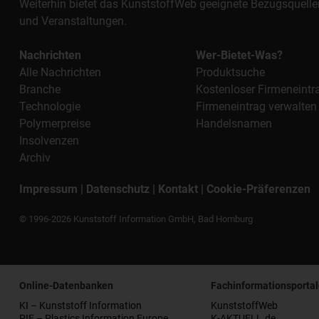
Weiterhin bietet das KunststoffWeb geeignete Bezugsquelle
und Veranstaltungen.
Nachrichten
Wer-Bietet-Was?
Alle Nachrichten
Produktsuche
Branche
Kostenloser Firmeneintr
Technologie
Firmeneintrag verwalten
Polymerpreise
Handelsnamen
Insolvenzen
Archiv
Impressum
|
Datenschutz
|
Kontakt
|
Cookie-Präferenzen
© 1996-2026 Kunststoff Information GmbH, Bad Homburg
Online-Datenbanken
Fachinformationsportal
KI – Kunststoff Information
KunststoffWeb
PIE – Plastics Information Europe
K-AKTUELL.de