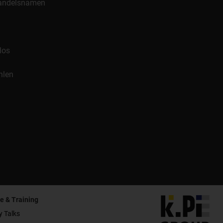
 Handelsnamen
los
hlen
e & Training
y Talks