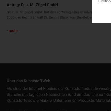
Antrag: D. u. M. Zügel GmbH
Die D. u. M. Zügel GmbH hat die Eröffnung eines Insolvenzverfahren
2026 den Rechtsanwalt Dr. Dennis Blank vom Bielefelder Büro der W
mehr
Über das KunststoffWeb
Als einer der Internet-Pioniere der Kunststoffindustrie vers
Branche mit täglichen Nachrichten rund um das Thema "Kunst
Kunststoffe sowie Märkte, Unternehmen, Produkte, Materi