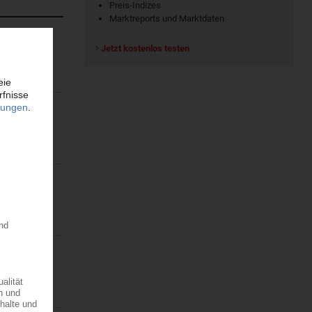
Preis-Indizes
Marktreports und Marktdaten
Jetzt kostenlos testen
 2026 den
rfahren
ffnet. Die
ellte das