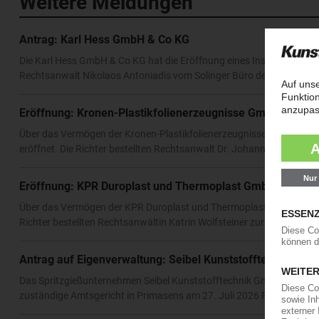
Weitere Meldungen
Antrag: Karl Hess GmbH & Co KG
Die Karl Hess GmbH & Co KG hat die Eröffnung eines Insolvenzverfah
Rechtsanwalt Nikolaos Antoniadis vom Solinger Büro der Kanzlei An
Eröffnung: Kronen-Plastikfolienerzeugnisse GmbH & Co 
Über das Vermögen der Kronen-Plastikfolienerzeugnisse GmbH & Co
eröffnet. Die Richter bestellten Rechtsanwalt Dr. Johannes Hancke v
Eröffnung: KPR Duroplast und Thermoplast GmbH
Über das Vermögen der KPR Duroplast und Thermoplast GmbH hat da
Richter bestellten Rechtsanwältin Katrin Wolfsteiner zur Insolvenzve
Antrag auf Eigenverwaltung: Seibel Kunststofftechnik Gm
Das Spritzgießunternehmen Seibel Kunststofftechnik GmbH hat die I
zuständige Amtsgericht in Primasens am 27. Juli 2026 Rechtsanwalt