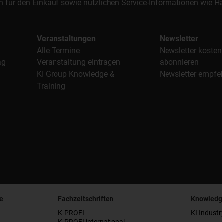
n für den Einkauf sowie nützlichen Service-Informationen wie
Veranstaltungen
Newsletter
Alle Termine
Newsletter kosten
ag
Veranstaltung eintragen
abonnieren
KI Group Knowledge &
Newsletter empfe
Training
e
Fachzeitschriften
Knowledg
K-PROFI
KI Industr
K-PROFI international