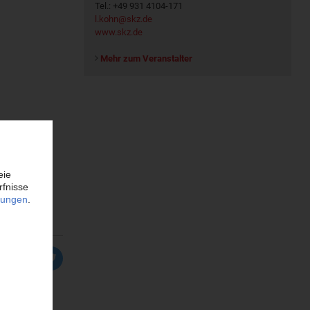
Tel.: +49 931 4104-171
l.kohn@skz.de
www.skz.de
Mehr zum Veranstalter