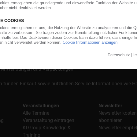
orgt das KunststoffWeb bereits seit 1996 die Fach- und Führungsk
stoffe". Im Fokus der Berichterstattung ist dabei die Preisentw
al, Anwendungen und Verpackungen.
n für den Einkauf sowie nützlichen Service-Informationen wie
Veranstaltungen
Newsletter
Alle Termine
Newsletter kosten
ag
Veranstaltung eintragen
abonnieren
KI Group Knowledge &
Newsletter empfe
Training