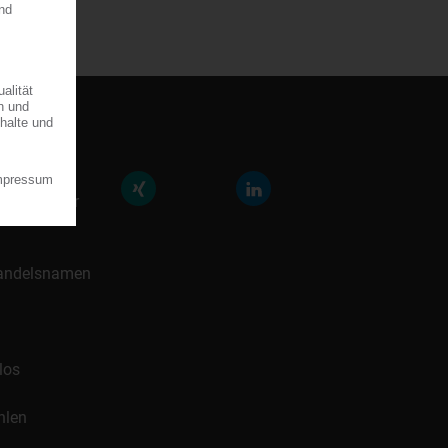
räfte der
icklung für
 Handelsnamen
los
hlen