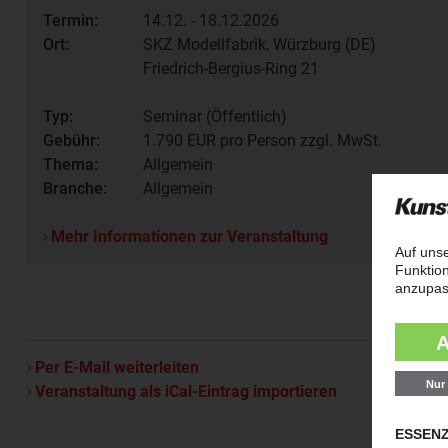
Termin:
14.12. - 18.12.2026
Ort:
SKZ Modellfabrik, Würzburg (DE)
Friedrich-Bergius-Ring 21
Typ:
Seminar (Öffentlich)
Gebühr:
1.790
EUR pro Person zzgl. MwSt.
Thema:
Allgemein
Branche:
Allgemein
Mehr Informationen zur Veranstaltung
Per E-Mail weiterleiten
Veranstaltung als iCal-Eintrag importieren