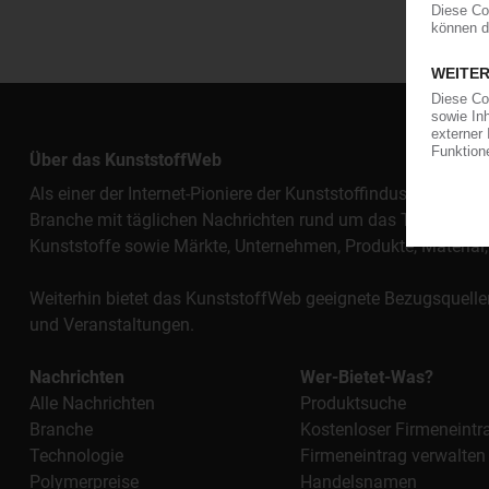
Über das KunststoffWeb
Als einer der Internet-Pioniere der Kunststoffindustrie vers
Branche mit täglichen Nachrichten rund um das Thema "Kunst
Kunststoffe sowie Märkte, Unternehmen, Produkte, Materi
Weiterhin bietet das KunststoffWeb geeignete Bezugsquelle
und Veranstaltungen.
Nachrichten
Wer-Bietet-Was?
Alle Nachrichten
Produktsuche
Branche
Kostenloser Firmeneintr
Technologie
Firmeneintrag verwalten
Polymerpreise
Handelsnamen