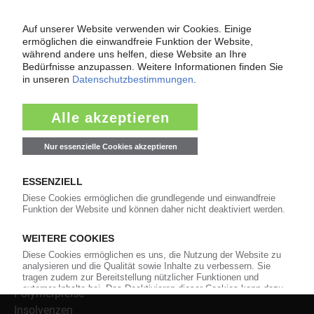
Über das KunststoffWeb
Als einer der Internet-Pioniere der Kunststoffindustrie
versorgt das KunststoffWeb bereits seit 1996 die Fach-
und Führungskräfte der Branche mit täglichen
Nachrichten rund um das Thema "Kunststoffe". Im Fokus
der Berichterstattung ist dabei die Preisentwicklung für
Kunststoffe sowie Märkte, Unternehmen, Produkte,
Material, Anwendungen und Verpackungen.
Weiterhin bietet das KunststoffWeb geeignete
Bezugsquellen für den Einkauf sowie nützlichen Service-
Informationen wie Handelsnamen und Veranstaltungen.
Nachrichten
Alle Nachrichten
Branche
Technologie
Polymerpreise
Insolvenzen