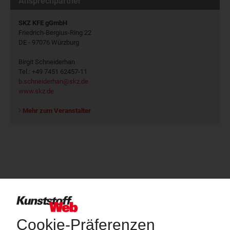
Ansprechpartner
SKZ KFE gGmbH
Friedrich-Bergius-Ring 22
DE - 97076 Würzburg
Birgit Schneiderhan
Tel.: +49 7451 62457-11
b.schneiderhan@skz.de
www.skz.de
Mehr zum Veranstalter