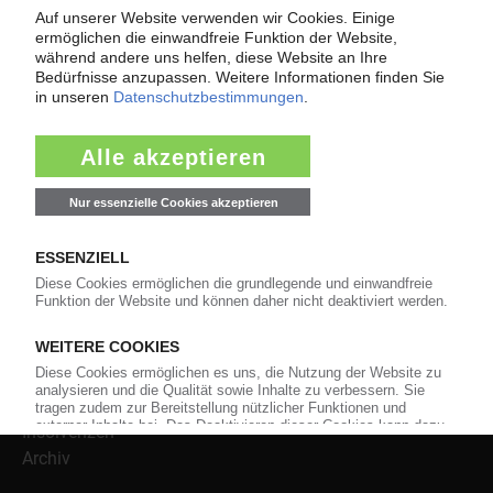
versorgt das KunststoffWeb bereits seit 1996 die Fach-
und Führungskräfte der Branche mit täglichen
Nachrichten rund um das Thema "Kunststoffe". Im Fokus
der Berichterstattung ist dabei die Preisentwicklung für
Kunststoffe sowie Märkte, Unternehmen, Produkte,
Material, Anwendungen und Verpackungen.
Weiterhin bietet das KunststoffWeb geeignete
Bezugsquellen für den Einkauf sowie nützlichen Service-
Informationen wie Handelsnamen und Veranstaltungen.
Nachrichten
Alle Nachrichten
Branche
Technologie
Polymerpreise
Insolvenzen
Archiv