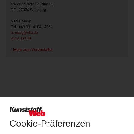
Friedrich-Bergius-Ring 22
DE - 97076 Würzburg
Nadja Maag
Tel.: +49 931 4104 - 4062
n.maag@skz.de
www.skz.de
Mehr zum Veranstalter
Über das KunststoffWeb
Als einer der Internet-Pioniere der Kunststoffindustrie