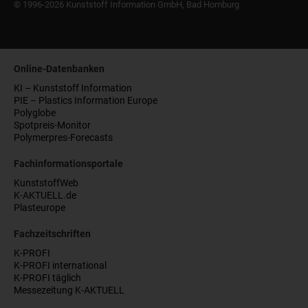
© 1996-2026 Kunststoff Information GmbH, Bad Homburg
Online-Datenbanken
KI – Kunststoff Information
PIE – Plastics Information Europe
Polyglobe
Spotpreis-Monitor
Polymerpres-Forecasts
Fachinformationsportale
KunststoffWeb
K-AKTUELL.de
Plasteurope
Fachzeitschriften
K-PROFI
K-PROFI international
K-PROFI täglich
Messezeitung K-AKTUELL