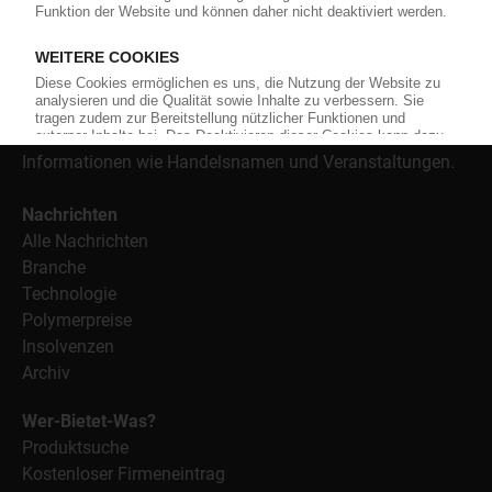
der Berichterstattung ist dabei die Preisentwicklung für
Kunststoffe sowie Märkte, Unternehmen, Produkte,
Material, Anwendungen und Verpackungen.
Weiterhin bietet das KunststoffWeb geeignete
Bezugsquellen für den Einkauf sowie nützlichen Service-
Informationen wie Handelsnamen und Veranstaltungen.
Nachrichten
Alle Nachrichten
Branche
Technologie
Polymerpreise
Insolvenzen
Archiv
Wer-Bietet-Was?
Produktsuche
Kostenloser Firmeneintrag