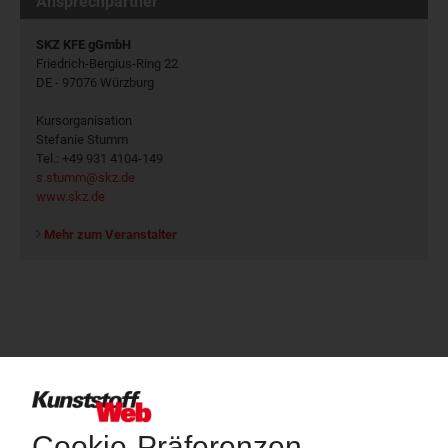
Ansprechpartner
SKZ KFE gGmbH
Friedrich-Bergius-Ring 22
DE - 97076 Würzburg
Kursorganisation
Stefanie Stumm
Tel.: +49 931 4104-149
s.stumm@skz.de
www.skz.de
Mehr zum Veranstalter