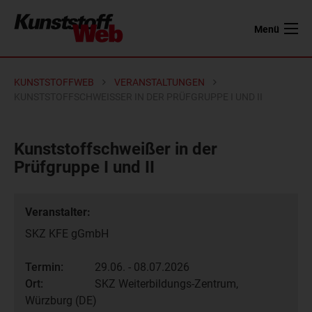
Menü
KUNSTSTOFFWEB
VERANSTALTUNGEN
KUNSTSTOFFSCHWEISSER IN DER PRÜFGRUPPE I UND II
Kunststoffschweißer in der
Prüfgruppe I und II
Veranstalter:
SKZ KFE gGmbH
Termin:
29.06. - 08.07.2026
Ort:
SKZ Weiterbildungs-Zentrum,
Würzburg (DE)