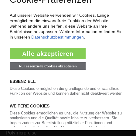
Über das KunststoffWeb
Als einer der Internet-Pioniere der Kunststoffindustrie
versorgt das KunststoffWeb bereits seit 1996 die Fach-
und Führungskräfte der Branche mit täglichen
Nachrichten rund um das Thema "Kunststoffe". Im Fokus
der Berichterstattung ist dabei die Preisentwicklung für
Kunststoffe sowie Märkte, Unternehmen, Produkte,
Material, Anwendungen und Verpackungen.
Weiterhin bietet das KunststoffWeb geeignete
Bezugsquellen für den Einkauf sowie nützlichen Service-
Informationen wie Handelsnamen und Veranstaltungen.
Nachrichten
Alle Nachrichten
Branche
Technologie
Polymerpreise