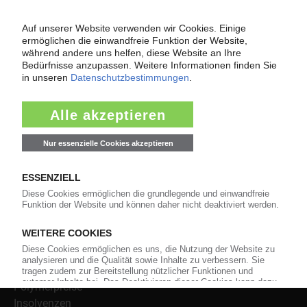
Über das KunststoffWeb
Als einer der Internet-Pioniere der Kunststoffindustrie
versorgt das KunststoffWeb bereits seit 1996 die Fach-
und Führungskräfte der Branche mit täglichen
Nachrichten rund um das Thema "Kunststoffe". Im Fokus
der Berichterstattung ist dabei die Preisentwicklung für
Kunststoffe sowie Märkte, Unternehmen, Produkte,
Material, Anwendungen und Verpackungen.
Weiterhin bietet das KunststoffWeb geeignete
Bezugsquellen für den Einkauf sowie nützlichen Service-
Informationen wie Handelsnamen und Veranstaltungen.
Nachrichten
Alle Nachrichten
Branche
Technologie
Polymerpreise
Insolvenzen