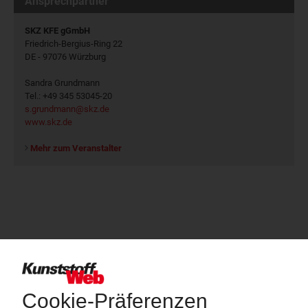
Ansprechpartner
SKZ KFE gGmbH
Friedrich-Bergius-Ring 22
DE - 97076 Würzburg
Sandra Grundmann
Tel.: +49 345 53045-20
s.grundmann@skz.de
www.skz.de
Mehr zum Veranstalter