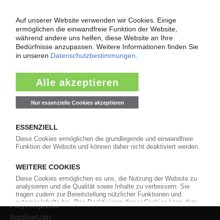
Über das KunststoffWeb
Als einer der Internet-Pioniere der Kunststoffindustrie
versorgt das KunststoffWeb bereits seit 1996 die Fach-
und Führungskräfte der Branche mit täglichen
Nachrichten rund um das Thema "Kunststoffe". Im Fokus
der Berichterstattung ist dabei die Preisentwicklung für
Kunststoffe sowie Märkte, Unternehmen, Produkte,
Material, Anwendungen und Verpackungen.
Weiterhin bietet das KunststoffWeb geeignete
Bezugsquellen für den Einkauf sowie nützlichen Service-
Informationen wie Handelsnamen und Veranstaltungen.
Nachrichten
Alle Nachrichten
Branche
Technologie
Polymerpreise
Insolvenzen