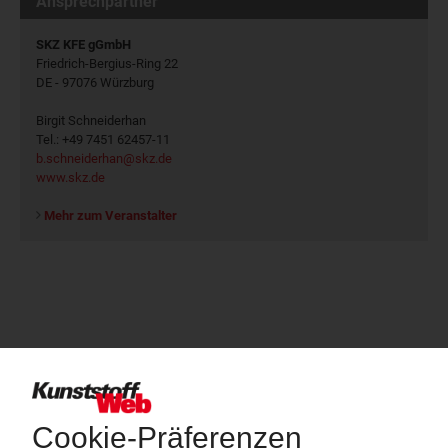
Ansprechpartner
SKZ KFE gGmbH
Friedrich-Bergius-Ring 22
DE - 97076 Würzburg
Birgit Schneiderhan
Tel.: +49 7451 62457-11
b.schneiderhan@skz.de
www.skz.de
Mehr zum Veranstalter