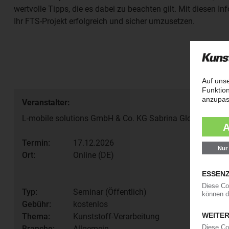
wertvolle Tipps, die es dabei zu beachten gilt. Mit diesen I
Ihr FTS-Projekt erfolgreich und sicher umzusetzen.
Veranstalter:
L-mobile solutions GmbH & Co. KG Sabrina Gloger
Termin:
17.12.2026
Ort:
Online (DE)
Typ:
Seminar (Öffentlich)
Gebühr:
kostenlos
Thema:
Kunststoff-Verarbeitung
Branche:
Allgemein