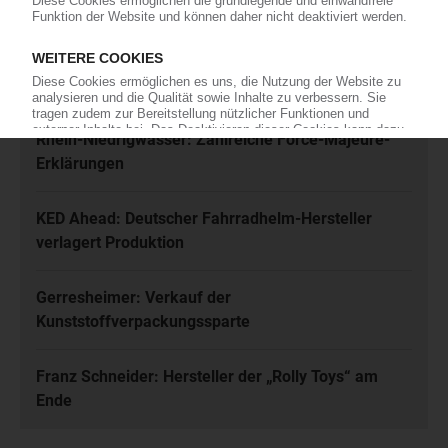
Meistgelesen
Karl Hess: Automobilzulieferer ist insolvent
Rhein-Niedrigwasser: Zahlreiche Force-Majeure-
Erklärungen
KED Ahead: Deutscher Fahrradhelm-Hersteller
verlagert Produktion
Gerresheimer: Verkauf der
Kunststoffverpackungssparte
Franz Schneider: Hersteller der „Rolly Toys“ am
Ende