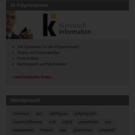
KI Polymerpreise
100 Zeitreihen für den Polymermarkt
Charts und Datentabellen
Preis-Indizes
Marktreports und Marktdaten
Jetzt kostenlos testen
Meistgesucht
insolvenz
pvc
spritzguss
polypropylen
kunststoffpreise
mdi
styrol
polyethylen
pur
insolvenzen
trinseo
eps
plastforma
polyamid