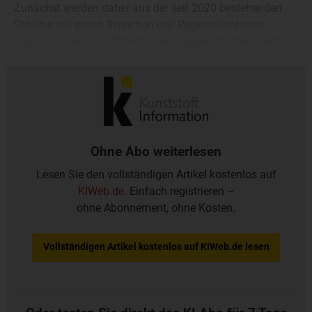
Zunächst werden daher aus der seit 2020 bestehenden
Struktur mit sechs Bereichen drei Regionaleinheiten
„Asia“, „Americas & EMEA“ sowie „Specialty Materials“ für
Rußprodukte mit Kunststoffbezug sowie Kohlenstoff-
Nanoröhrchen geformt.
Ohne Abo weiterlesen
Lesen Sie den vollständigen Artikel kostenlos auf
KIWeb.de
. Einfach registrieren –
ohne Abonnement, ohne Kosten.
Vollständigen Artikel kostenlos auf KIWeb.de lesen