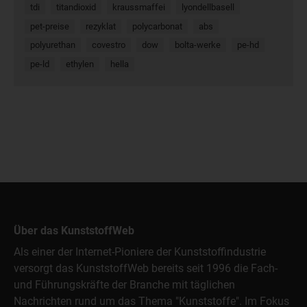
tdi
titandioxid
kraussmaffei
lyondellbasell
pet-preise
rezyklat
polycarbonat
abs
polyurethan
covestro
dow
bolta-werke
pe-hd
pe-ld
ethylen
hella
Über das KunststoffWeb
Als einer der Internet-Pioniere der Kunststoffindustrie
versorgt das KunststoffWeb bereits seit 1996 die Fach-
und Führungskräfte der Branche mit täglichen
Nachrichten rund um das Thema "Kunststoffe". Im Fokus