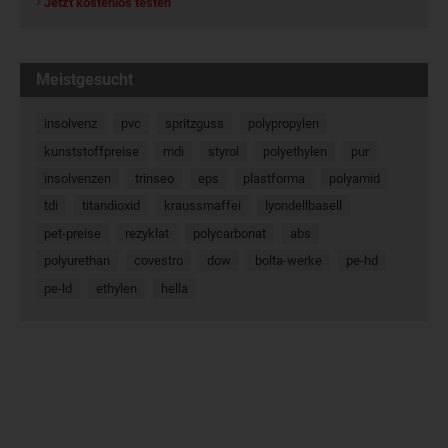
Jetzt kostenlos testen
Meistgesucht
insolvenz
pvc
spritzguss
polypropylen
kunststoffpreise
mdi
styrol
polyethylen
pur
insolvenzen
trinseo
eps
plastforma
polyamid
tdi
titandioxid
kraussmaffei
lyondellbasell
pet-preise
rezyklat
polycarbonat
abs
polyurethan
covestro
dow
bolta-werke
pe-hd
pe-ld
ethylen
hella