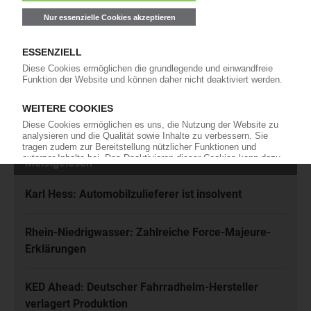
Kunststoffbranche – jeden Tag brandaktuell!
Ich habe die
Datenschutzbestimmungen
zur Kenntnis genommen
und akzeptiere diese.
Jetzt kostenfrei abonnieren
Meistgelesen
Karl Hess: Automobilzulieferer ist insolvent
Rhein-Niedrigwasser: Zahlreiche Force-Majeure-
Erklärungen
KED Ahead: Deutscher Fahrradhelm-Hersteller
verlagert Produktion