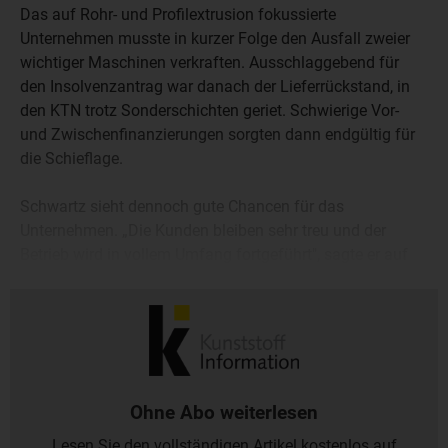
Das auf Rohr- und Profilextrusion fokussierte
Unternehmen musste in kurzer Folge den Ausfall zweier
wichtiger Maschinen verkraften. Ausschlaggebend für
den Insolvenzantrag war danach der Lieferrückstand, in
den KTN trotz Sonderschichten geriet. Schwierige Vor-
und Zwischenfinanzierungen sorgten dann endgültig für
die Schieflage.
Schwartz sieht dennoch gute Chancen für das
Unternehmen. „Die Kunden bleiben sehr treu und der
Betrieb wird in vollem Umfang fortgeführt", sagte er auf
Nachfrage. Sofern keine besonderen Ereignisse eintreten,
werde eine Neuaufstellung auch gelingen.
Ohne Abo weiterlesen
Lesen Sie den vollständigen Artikel kostenlos auf