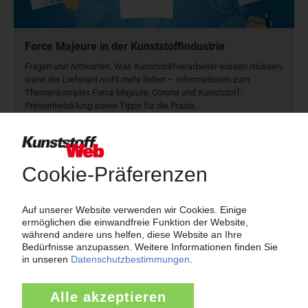
Force Majeure in der Kunststoffindustrie
Fragen und Antworten: Was Kunst­stoff­verarbeiter wissen müssen,
wenn der Lieferant nicht mehr liefert – Informationen zum
Themenkomplex Force Majeure, Corona und Kunststoff-
Preisentwicklung sowie Tipps für die Praxis.
Jetzt lesen
Newsletter
Die wichtigsten Nachrichten und Neuigkeiten aus der