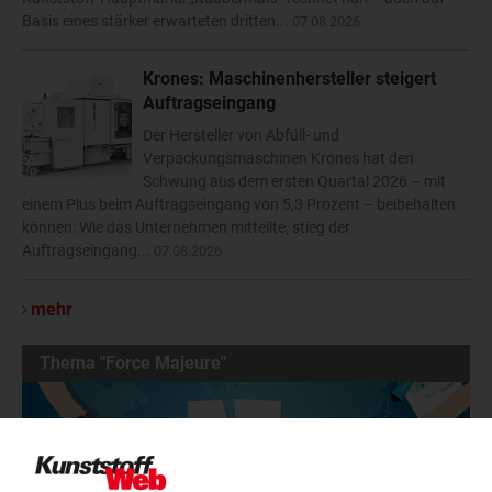
Basis eines stärker erwarteten dritten...
07.08.2026
Krones: Maschinenhersteller steigert
Auftragseingang
Der Hersteller von Abfüll- und
Verpackungsmaschinen Krones hat den
Schwung aus dem ersten Quartal 2026 – mit
einem Plus beim Auftragseingang von 5,3 Prozent – beibehalten
können: Wie das Unternehmen mitteilte, stieg der
Auftragseingang...
07.08.2026
mehr
Thema "Force Majeure"