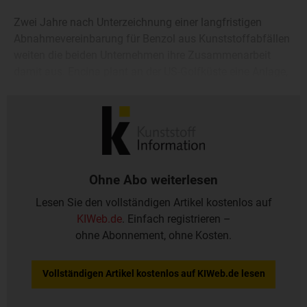
Zwei Jahre nach Unterzeichnung einer langfristigen
Abnahmevereinbarung für Benzol aus Kunststoffabfällen
weiten die beiden Unternehmen ihre Zusammenarbeit
damit aus. Encina plant an der US-Golfküste eine Anlage,
die aus Kunststoffabfällen eine BTX/P-Aromatenfraktion
generieren soll.
Ohne Abo weiterlesen
Lesen Sie den vollständigen Artikel kostenlos auf
KIWeb.de
. Einfach registrieren –
ohne Abonnement, ohne Kosten.
Vollständigen Artikel kostenlos auf KIWeb.de lesen