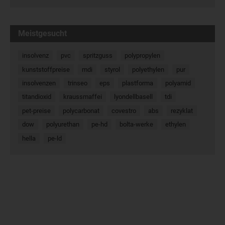
Meistgesucht
insolvenz
pvc
spritzguss
polypropylen
kunststoffpreise
mdi
styrol
polyethylen
pur
insolvenzen
trinseo
eps
plastforma
polyamid
titandioxid
kraussmaffei
lyondellbasell
tdi
pet-preise
polycarbonat
covestro
abs
rezyklat
dow
polyurethan
pe-hd
bolta-werke
ethylen
hella
pe-ld