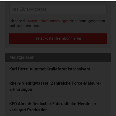
Ich habe die
Datenschutzbestimmungen
zur Kenntnis genommen
und akzeptiere diese.
Jetzt kostenfrei abonnieren
Meistgelesen
Karl Hess: Automobilzulieferer ist insolvent
Rhein-Niedrigwasser: Zahlreiche Force-Majeure-
Erklärungen
KED Ahead: Deutscher Fahrradhelm-Hersteller
verlagert Produktion