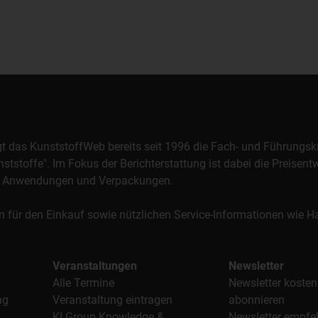
orgt das KunststoffWeb bereits seit 1996 die Fach- und Führungsk
stoffe". Im Fokus der Berichterstattung ist dabei die Preisentw
al, Anwendungen und Verpackungen.
n für den Einkauf sowie nützlichen Service-Informationen wie
Veranstaltungen
Newsletter
Alle Termine
Newsletter kosten
ag
Veranstaltung eintragen
abonnieren
KI Group Knowledge &
Newsletter empfe