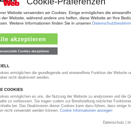
aub derzeit so flach wie das Niedrigwasser im Rhein. Angesichts der dram
t der frisch gekürte Bundesverkehrsminister zur Konferenz nach Bonn gelad
ärkt Präsenz in den USA und Asien
will der Automobilzulieferer OPmobility – die frühere Plastic Omnium – se
ndesstaat Ohio errichtet der familiengeführte Automobilzulieferer ein...
0
auft den PVC-Compoundeur Vipa
t Hexpol die geografische Präsenz sowie das Geschäft mit Compounds fü
ransaktion werde noch für das laufende dritte Quartal 2026 erwartet, teilt