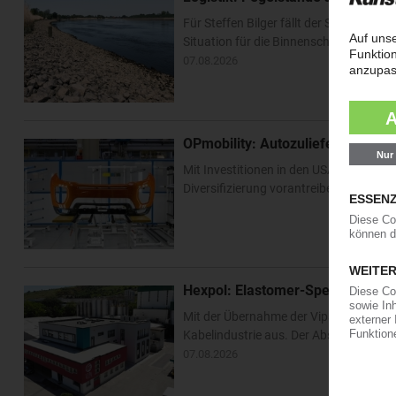
Für Steffen Bilger fällt der Sommerurl
Situation für die Binnenschifffahrt ha
07.08.2026
OPmobility: Autozulieferer verst
Mit Investitionen in den USA und Asien 
Diversifizierung vorantreiben. Im US-Bu
Hexpol: Elastomer-Spezialist k
Mit der Übernahme der Vipa Group bau
Kabelindustrie aus. Der Abschluss der T
07.08.2026