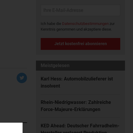
Ich habe die
Datenschutzbestimmungen
zur
Kenntnis genommen und akzeptiere diese.
Jetzt kostenfrei abonnieren
Meistgelesen
Karl Hess: Automobilzulieferer ist
insolvent
Rhein-Niedrigwasser: Zahlreiche
Force-Majeure-Erklärungen
KED Ahead: Deutscher Fahrradhelm-
Hersteller verlagert Produktion