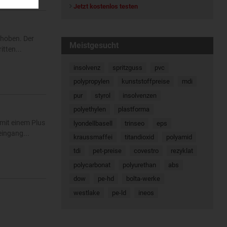
Jetzt kostenlos testen
ehoben. Der
Meistgesucht
tten...
insolvenz
spritzguss
pvc
polypropylen
kunststoffpreise
mdi
pur
styrol
insolvenzen
polyethylen
plastforma
mit einem Plus
lyondellbasell
trinseo
eps
eingang...
kraussmaffei
titandioxid
polyamid
tdi
pet-preise
covestro
rezyklat
polycarbonat
polyurethan
abs
dow
pe-hd
bolta-werke
westlake
pe-ld
ineos