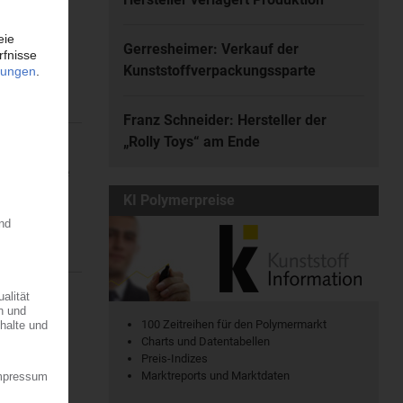
atischen
en. Dort...
Gerresheimer: Verkauf der
Kunststoffverpackungssparte
Franz Schneider: Hersteller der
„Rolly Toys“ am Ende
ine regionale
7.08.2026
KI Polymerpreise
r die
100 Zeitreihen für den Polymermarkt
 der...
Charts und Datentabellen
Preis-Indizes
Marktreports und Marktdaten