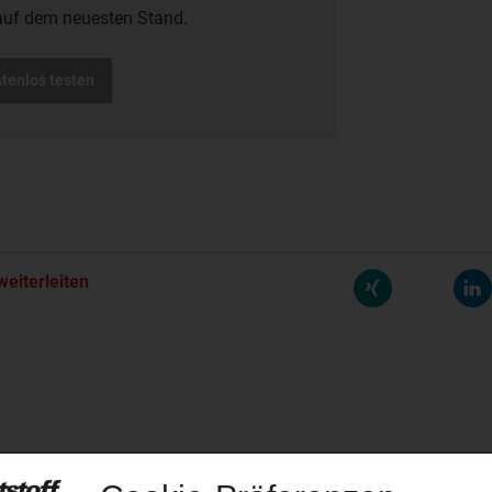
auf dem neuesten Stand.
stenlos testen
weiterleiten
rreichen neues Rekordtief