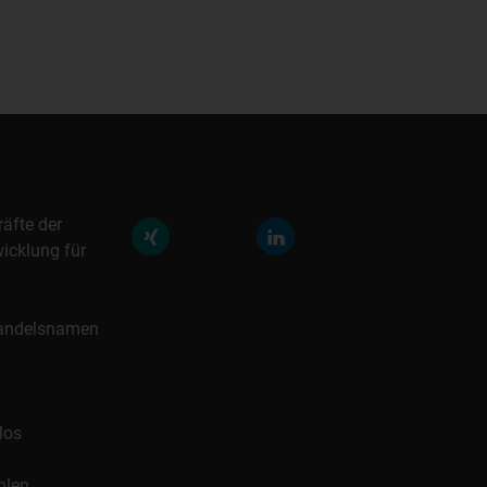
räfte der
icklung für
 Handelsnamen
los
hlen