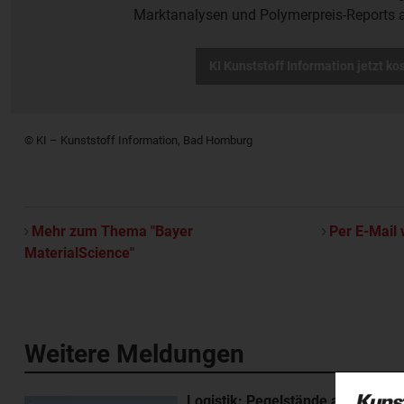
Marktanalysen und Polymerpreis-Reports 
KI Kunststoff Information jetzt ko
© KI – Kunststoff Information, Bad Homburg
Mehr zum Thema "Bayer
Per E-Mail 
MaterialScience"
Weitere Meldungen
Logistik: Pegelstände am Rhein e