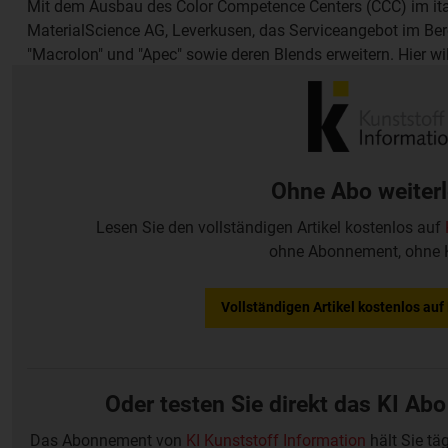
Mit dem Ausbau des Color Competence Centers (CCC) im ital
MaterialScience AG, Leverkusen, das Serviceangebot im Ber
"Macrolon" und "Apec" sowie deren Blends erweitern. Hier w
eingefärbte Granulatmuster in kleinen Mengen zur Verfügun
entwickeln, Kunden beraten und Schulungen anbieten.
Ohne Abo weiter
Lesen Sie den vollständigen Artikel kostenlos auf
ohne Abonnement, ohne 
Vollständigen Artikel kostenlos au
Oder testen Sie direkt das KI Abo
Das Abonnement von
KI Kunststoff Information
hält Sie tä