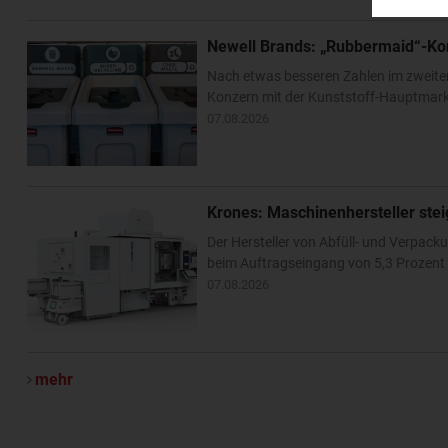
Newell Brands: „Rubbermaid“-Ko
Nach etwas besseren Zahlen im zweite
Konzern mit der Kunststoff-Hauptmarke
07.08.2026
Krones: Maschinenhersteller ste
Der Hersteller von Abfüll- und Verpa
beim Auftragseingang von 5,3 Prozent –
07.08.2026
mehr