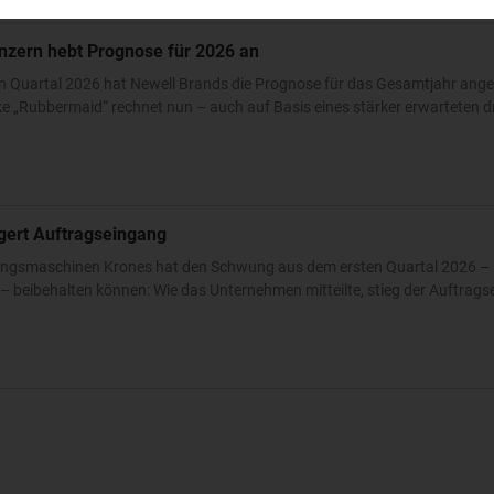
nzern hebt Prognose für 2026 an
n Quartal 2026 hat Newell Brands die Prognose für das Gesamtjahr ang
 „Rubbermaid“ rechnet nun – auch auf Basis eines stärker erwarteten dri
igert Auftragseingang
ckungsmaschinen Krones hat den Schwung aus dem ersten Quartal 2026 – 
 beibehalten können: Wie das Unternehmen mitteilte, stieg der Auftrags