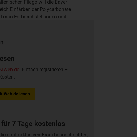
ienischen Filago will die Bayer
eich Einfärben der Polycarbonate
ill man Farbnachstellungen und
g, aktiv neue Einfärbungen und Effekte
lesen
KIWeb.de
. Einfach registrieren –
Kosten.
f KIWeb.de lesen
 für 7 Tage kostenlos
glich mit exklusiven Branchennachrichten,