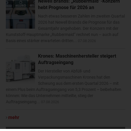
Newell Brands: „Rubbermaid“-Konzern
hebt Prognose für 2026 an
Nach etwas besseren Zahlen im zweiten Quartal
2026 hat Newell Brands die Prognose für das
Gesamtjahr angehoben. Der Konzern mit der
Kunststoff-Hauptmarke „Rubbermaid“ rechnet nun – auch auf
Basis eines stärker erwarteten dritten...
07.08.2026
Krones: Maschinenhersteller steigert
Auftragseingang
Der Hersteller von Abfüll- und
Verpackungsmaschinen Krones hat den
Schwung aus dem ersten Quartal 2026 – mit
einem Plus beim Auftragseingang von 5,3 Prozent – beibehalten
können: Wie das Unternehmen mitteilte, stieg der
Auftragseingang...
07.08.2026
mehr