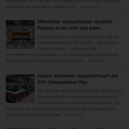
Binnenschifffahrt hat der frisch gekürte Bundesverkehrsminister
zur Konferenz nach Bonn geladen. Dort...
07.08.2026
OPmobility: Autozulieferer verstärkt
Präsenz in den USA und Asien
Mit Investitionen in den USA und Asien will der
Automobilzulieferer OPmobility – die frühere
Plastic Omnium – seine regionale
Diversifizierung vorantreiben. Im US-Bundesstaat Ohio errichtet
der familiengeführte Automobilzulieferer ein...
07.08.2026
Hexpol: Elastomer-Spezialist kauft den
PVC-Compoundeur Vipa
Mit der Übernahme der Vipa Group baut Hexpol
die geografische Präsenz sowie das Geschäft
mit Compounds für die Kabelindustrie aus. Der
Abschluss der Transaktion werde noch für das laufende dritte
Quartal 2026 erwartet, teilt der...
07.08.2026