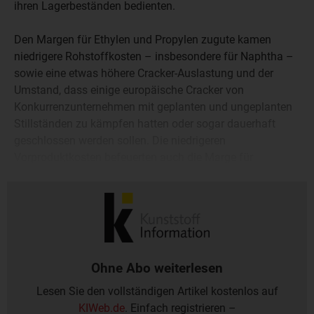
ihren Lagerbeständen bedienten.
Den Margen für Ethylen und Propylen zugute kamen
niedrigere Rohstoffkosten – insbesondere für Naphtha –
sowie eine etwas höhere Cracker-Auslastung und der
Umstand, dass einige europäische Cracker von
Konkurrenzunternehmen mit geplanten und ungeplanten
Stillständen zu kämpfen hatten oder sogar dauerhaft
geschlossen werden sollen. Die niedrigeren
Vorproduktkosten befeuerten auch die Marge für
Polyethylen, während die Gewinnspanne bei Polypropylen
aufgrund der Konkurrenz von Importen unter Druck stand.
Ohne Abo weiterlesen
Lesen Sie den vollständigen Artikel kostenlos auf
KIWeb.de
. Einfach registrieren –