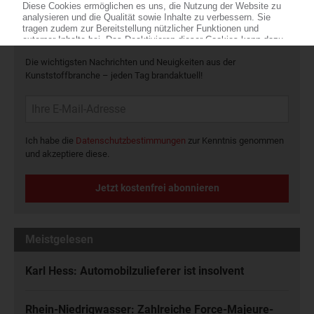
Die wichtigsten Nachrichten und Neuigkeiten aus der
Kunststoffbranche – jeden Tag brandaktuell!
Ich habe die
Datenschutzbestimmungen
zur Kenntnis genommen
und akzeptiere diese.
Jetzt kostenfrei abonnieren
Meistgelesen
Karl Hess: Automobilzulieferer ist insolvent
Rhein-Niedrigwasser: Zahlreiche Force-Majeure-