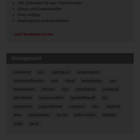
100 Zeitreihen für den Polymermarkt
Charts und Datentabellen
Preis-Indizes
Marktreports und Marktdaten
Jetzt kostenlos testen
Meistgesucht
insolvenz
pvc
spritzguss
polypropylen
kunststoffpreise
mdi
styrol
polyethylen
pur
insolvenzen
trinseo
eps
plastforma
polyamid
titandioxid
kraussmaffei
lyondellbasell
tdi
pet-preise
polycarbonat
covestro
abs
rezyklat
dow
polyurethan
pe-hd
bolta-werke
ethylen
hella
pe-ld