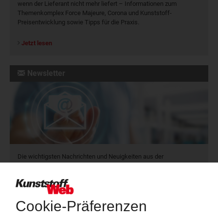
wenn der Lieferant nicht mehr liefert – Informationen zum
Themenkomplex Force Majeure, Corona und Kunststoff-
Preisentwicklung sowie Tipps für die Praxis.
Jetzt lesen
Newsletter
Die wichtigsten Nachrichten und Neuigkeiten aus der
Kunststoffbranche – jeden Tag brandaktuell!
Ich habe die
Datenschutzbestimmungen
zur Kenntnis genommen