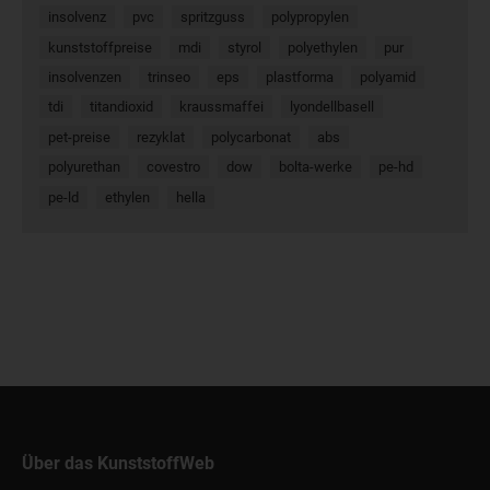
insolvenz
pvc
spritzguss
polypropylen
kunststoffpreise
mdi
styrol
polyethylen
pur
insolvenzen
trinseo
eps
plastforma
polyamid
tdi
titandioxid
kraussmaffei
lyondellbasell
pet-preise
rezyklat
polycarbonat
abs
polyurethan
covestro
dow
bolta-werke
pe-hd
pe-ld
ethylen
hella
Über das KunststoffWeb