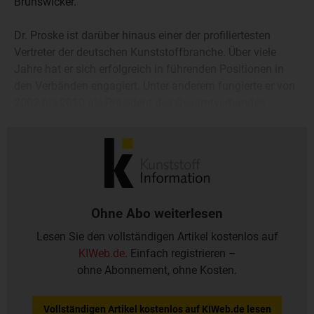
Brunswicker.
Dr. Proske ist darüber hinaus einer der profiliertesten
Vertreter der deutschen Kunststoffbranche. Über viele
Jahre hat er sich erfolgreich in führenden Positionen in
den Verbänden engagiert. Unter anderem fungierte er von
2002 bis 2010 als Präsident des Gesamtverbandes
Kunststoffverarbeitende Industrie e.V. (GKV, Bad
Homburg).
Ohne Abo weiterlesen
Lesen Sie den vollständigen Artikel kostenlos auf
KIWeb.de
. Einfach registrieren –
ohne Abonnement, ohne Kosten.
Vollständigen Artikel kostenlos auf KIWeb.de lesen