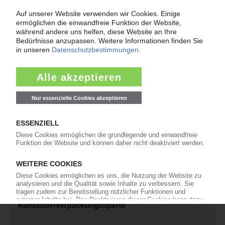
und akzeptiere diese.
Jetzt kostenfrei abonnieren
Meistgelesen
Karl Hess: Automobilzulieferer ist insolvent
Rhein-Niedrigwasser: Zahlreiche Force-Majeure-
Erklärungen
KED Ahead: Deutscher Fahrradhelm-Hersteller
verlagert Produktion
Gerresheimer: Verkauf der
Kunststoffverpackungssparte