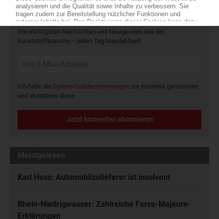
Die wichtigsten Nachrichten und Neuigkeiten aus der
Kunststoffbranche – jeden Tag brandaktuell!
Ich habe die
Datenschutzbestimmungen
zur Kenntnis genommen
und akzeptiere diese.
Jetzt kostenfrei abonnieren
Meistgelesen
Karl Hess: Automobilzulieferer ist insolvent
Rhein-Niedrigwasser: Zahlreiche Force-Majeure-
Erklärungen