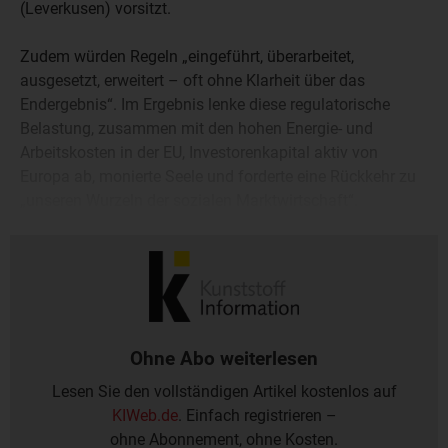
(Leverkusen) vorsitzt.
Zudem würden Regeln „eingeführt, überarbeitet,
ausgesetzt, erweitert – oft ohne Klarheit über das
Endergebnis“. Im Ergebnis lenke diese regulatorische
Belastung, zusammen mit den hohen Energie- und
Arbeitskosten in der EU, Investorenkapital aktiv von
Europa ab, monierte Seele und forderte eine Rückkehr zu
„unseren Wurzeln der sozialen Marktwirtschaft“.
Ohne Abo weiterlesen
Lesen Sie den vollständigen Artikel kostenlos auf
KIWeb.de
. Einfach registrieren –
ohne Abonnement, ohne Kosten.