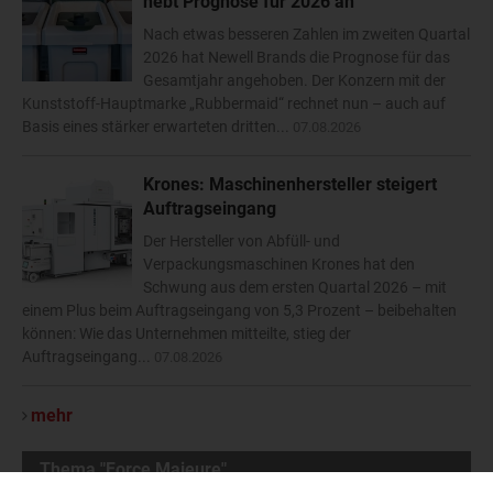
hebt Prognose für 2026 an
Nach etwas besseren Zahlen im zweiten Quartal
2026 hat Newell Brands die Prognose für das
Gesamtjahr angehoben. Der Konzern mit der
Kunststoff-Hauptmarke „Rubbermaid“ rechnet nun – auch auf
Basis eines stärker erwarteten dritten...
07.08.2026
Krones: Maschinenhersteller steigert
Auftragseingang
Der Hersteller von Abfüll- und
Verpackungsmaschinen Krones hat den
Schwung aus dem ersten Quartal 2026 – mit
einem Plus beim Auftragseingang von 5,3 Prozent – beibehalten
können: Wie das Unternehmen mitteilte, stieg der
Auftragseingang...
07.08.2026
mehr
Thema "Force Majeure"