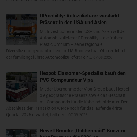
OPmobility: Autozulieferer verstärkt
Präsenz in den USA und Asien
Mit Investitionen in den USA und Asien will der
Automobilzulieferer OPmobility – die frühere
Plastic Omnium – seine regionale
Diversifizierung vorantreiben. Im US-Bundesstaat Ohio errichtet
der familiengeführte Automobilzulieferer ein...
07.08.2026
Hexpol: Elastomer-Spezialist kauft den
PVC-Compoundeur Vipa
Mit der Übernahme der Vipa Group baut Hexpol
die geografische Präsenz sowie das Geschäft
mit Compounds für die Kabelindustrie aus. Der
Abschluss der Transaktion werde noch für das laufende dritte
Quartal 2026 erwartet, teilt der...
07.08.2026
Newell Brands: „Rubbermaid“-Konzern