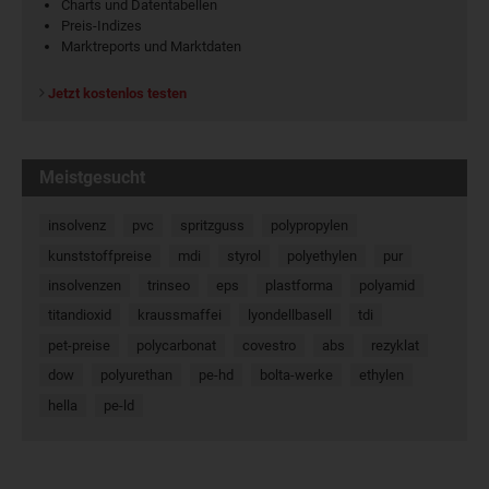
Charts und Datentabellen
Preis-Indizes
Marktreports und Marktdaten
Jetzt kostenlos testen
Meistgesucht
insolvenz
pvc
spritzguss
polypropylen
kunststoffpreise
mdi
styrol
polyethylen
pur
insolvenzen
trinseo
eps
plastforma
polyamid
titandioxid
kraussmaffei
lyondellbasell
tdi
pet-preise
polycarbonat
covestro
abs
rezyklat
dow
polyurethan
pe-hd
bolta-werke
ethylen
hella
pe-ld