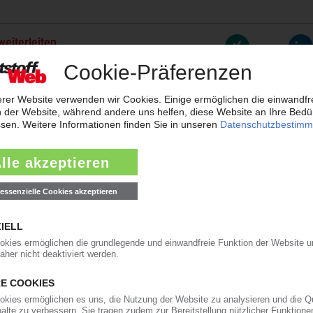
weiterleiten
rreichen neues Rekordtief
aub derzeit so flach wie das Niedrigwasser im Rhein. Angesichts der dram
t der frisch gekürte Bundesverkehrsminister zur Konferenz nach Bonn gelad
ärkt Präsenz in den USA und Asien
will der Automobilzulieferer OPmobility – die frühere Plastic Omnium – se