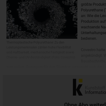
größte Produkt
Polyurethane (
an: Wie die Leve
Produktion auf
wachsende Nac
Unterhaltungse
bedienen.
Thermoplastische Polyurethane: Zu den
Leistungsmerkmalen zählen hohe Flexibilität
Covestro hatte 
und Haltbarkeit, mechanische Festigkeit sowie
angekündigt. V
Chemie- und UV-Beständigkeit (Foto: Covestro)
Bauabschnitte, 
sein sollen. Synergien für den Standort verspricht sich der
Forschungseinrichtung im nahe gelegenen Changhua und dem
Anwendungszentrum in Guangzhou.
Ohne Abo weiter