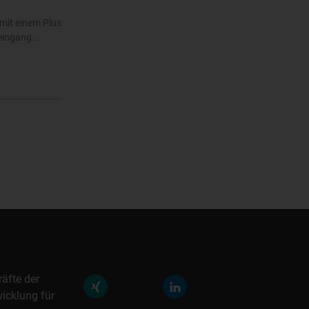
mit einem Plus
eingang...
räfte der
icklung für