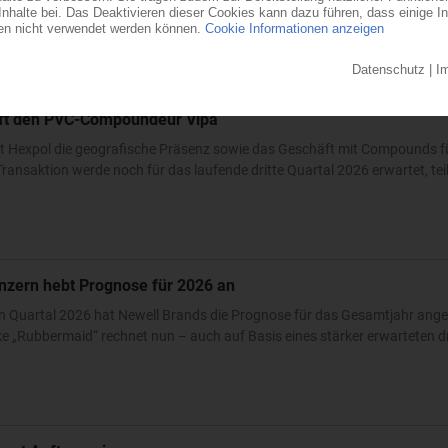
ndesstaat Ohio errichtet der familiengeführte Automobilzulieferer ein...
0
auft den PVC-Compoundeur Vipa
t Hexpol die geografische Präsenz sowie das Geschäft mit Compounds fü
ransaktion werde noch für das laufende dritte Quartal 2026 erwartet, teilt
nzern hebt Prognose für 2026 an
n Quartal 2026 hat Newell Brands die Prognose für das Gesamtjahr ang
 „Rubbermaid“ rechnet nun – auch auf Basis eines stärker erwarteten dri