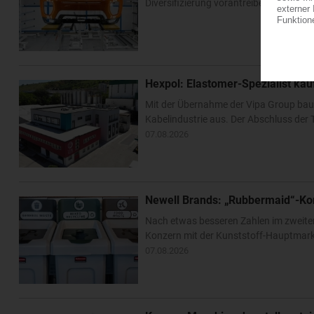
Diversifizierung vorantreiben. Im US-Bu
Hexpol: Elastomer-Spezialist k
Mit der Übernahme der Vipa Group bau
Kabelindustrie aus. Der Abschluss der T
07.08.2026
Newell Brands: „Rubbermaid“-Ko
Nach etwas besseren Zahlen im zweite
Konzern mit der Kunststoff-Hauptmarke
07.08.2026