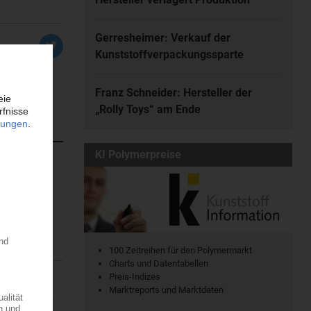
Gerresheimer: Verkauf der
Kunststoffverpackungssparte
Franz Schneider: Hersteller der
„Rolly Toys“ am Ende
KI Polymerpreise
atischen
en. Dort...
100 Zeitreihen für den Polymermarkt
Charts und Datentabellen
Preis-Indizes
Marktreports und Marktdaten
ine regionale