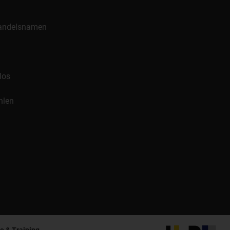
 Handelsnamen
los
hlen