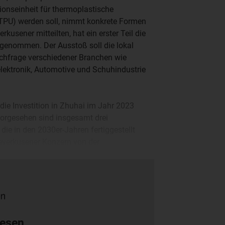
ionseinheit für thermoplastische
TPU) werden soll, nimmt konkrete Formen
rkusener mitteilten, hat ein erster Teil die
genommen. Der Ausstoß soll die lokal
hfrage verschiedener Branchen wie
lektronik, Automotive und Schuhindustrie
die Investition in Zhuhai im Jahr 2023
orgesehen sind insgesamt drei
die in den 2030er-Jahren fertiggestellt
 Leverkusener Konzern von der
 ebenfalls nicht weit entfernten
lesen