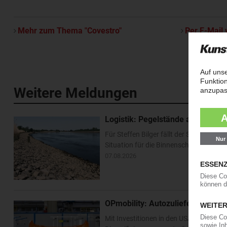
Mehr zum Thema "Covestro"
Per E-Mail 
Weitere Meldungen
Logistik: Pegelstände am Rhein e
Für Steffen Bilger fällt der Sommerurl
Situation für die Binnenschifffahrt ha
07.08.2026
OPmobility: Autozulieferer verst
Mit Investitionen in den USA und Asien 