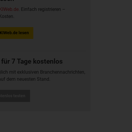
KIWeb.de
. Einfach registrieren –
Kosten.
f KIWeb.de lesen
 für 7 Tage kostenlos
glich mit exklusiven Branchennachrichten,
auf dem neuesten Stand.
stenlos testen