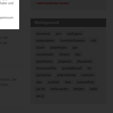
7.08.2026
Jetzt kostenlos testen
Meistgesucht
insolvenz
pvc
spritzguss
r die
polypropylen
kunststoffpreise
mdi
 der...
styrol
polyethylen
pur
insolvenzen
trinseo
eps
plastforma
polyamid
titandioxid
kraussmaffei
lyondellbasell
tdi
pet-preise
polycarbonat
covestro
ehoben. Der
abs
rezyklat
dow
polyurethan
tten...
pe-hd
bolta-werke
ethylen
hella
pe-ld