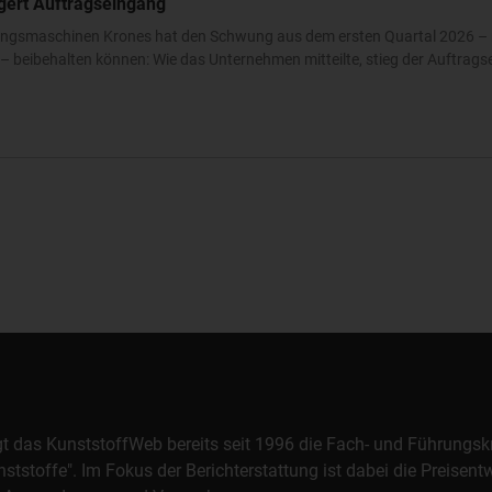
igert Auftragseingang
ckungsmaschinen Krones hat den Schwung aus dem ersten Quartal 2026 – 
 beibehalten können: Wie das Unternehmen mitteilte, stieg der Auftrags
orgt das KunststoffWeb bereits seit 1996 die Fach- und Führungsk
stoffe". Im Fokus der Berichterstattung ist dabei die Preisentw