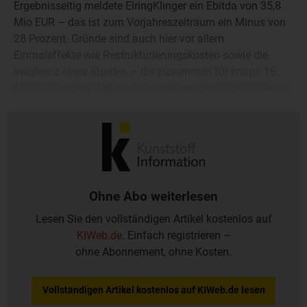
Ergebnisseitig meldete ElringKlinger ein Ebitda von 35,8
Mio EUR – das ist zum Vorjahreszeitraum ein Minus von
28 Prozent. Gründe sind auch hier vor allem
Einmaleffekte wie Restrukturierungskosten sowie die
Insolvenz eines Kunden – die zusammen für knapp 18
Mio EUR stehen. Auf der Habenseite stand unter anderem
das Segment „Kunststofftechnik“ mit Erlösen von 35,7
(31,5) Mio EUR.
Ohne Abo weiterlesen
Lesen Sie den vollständigen Artikel kostenlos auf
KIWeb.de
. Einfach registrieren –
ohne Abonnement, ohne Kosten.
Vollständigen Artikel kostenlos auf KIWeb.de lesen