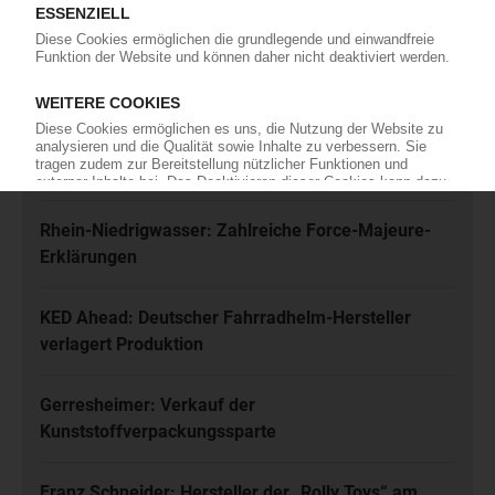
Jetzt kostenfrei abonnieren
Meistgelesen
Karl Hess: Automobilzulieferer ist insolvent
Rhein-Niedrigwasser: Zahlreiche Force-Majeure-
Erklärungen
KED Ahead: Deutscher Fahrradhelm-Hersteller
verlagert Produktion
Gerresheimer: Verkauf der
Kunststoffverpackungssparte
Franz Schneider: Hersteller der „Rolly Toys“ am