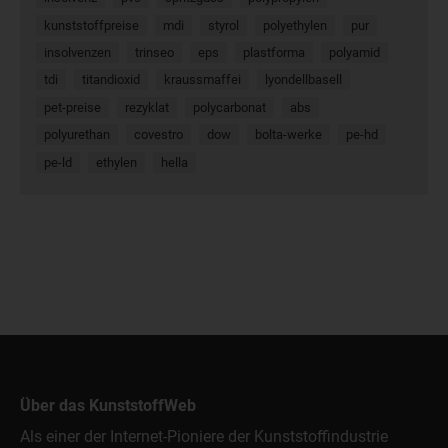
kunststoffpreise
mdi
styrol
polyethylen
pur
insolvenzen
trinseo
eps
plastforma
polyamid
tdi
titandioxid
kraussmaffei
lyondellbasell
pet-preise
rezyklat
polycarbonat
abs
polyurethan
covestro
dow
bolta-werke
pe-hd
pe-ld
ethylen
hella
Über das KunststoffWeb
Als einer der Internet-Pioniere der Kunststoffindustrie