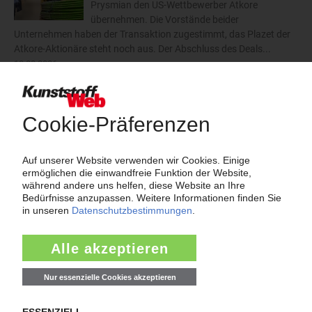
Prysmian den US-Wettbewerber Atkore
übernehmen. Die Vorstände beider
Unternehmen haben der Transaktion zugestimmt, das Plazet der
Atkore-Aktionäre steht noch aus. Der Abschluss des Deals...
10.08.2026
mehr
Thema "Force Majeure"
Force Majeure in der Kunststoffindustrie
Fragen und Antworten: Was Kunst­stoff­verarbeiter wissen müssen,
wenn der Lieferant nicht mehr liefert – Informationen zum
Themenkomplex Force Majeure, Corona und Kunststoff-