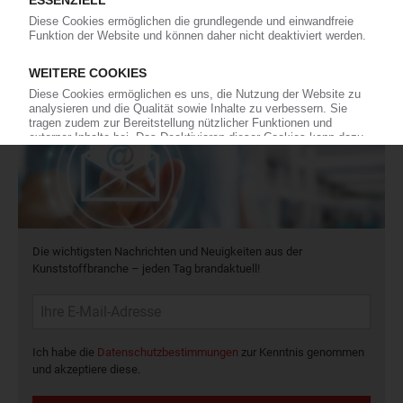
Preisentwicklung sowie Tipps für die Praxis.
Jetzt lesen
Newsletter
Die wichtigsten Nachrichten und Neuigkeiten aus der
Kunststoffbranche – jeden Tag brandaktuell!
Ich habe die
Datenschutzbestimmungen
zur Kenntnis genommen
und akzeptiere diese.