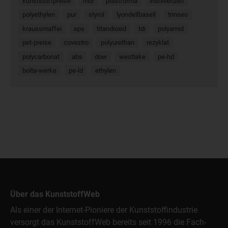
kunststoffpreise
mdi
plastforma
insolvenzen
polyethylen
pur
styrol
lyondellbasell
trinseo
kraussmaffei
eps
titandioxid
tdi
polyamid
pet-preise
covestro
polyurethan
rezyklat
polycarbonat
abs
dow
westlake
pe-hd
bolta-werke
pe-ld
ethylen
Über das KunststoffWeb
Als einer der Internet-Pioniere der Kunststoffindustrie
versorgt das KunststoffWeb bereits seit 1996 die Fach-