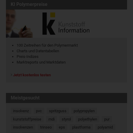
KI Polymerpreise
100 Zeitreihen für den Polymermarkt
Charts und Datentabellen
Preis-Indizes
Marktreports und Marktdaten
Jetzt kostenlos testen
Meistgesucht
insolvenz
pvc
spritzguss
polypropylen
kunststoffpreise
mdi
styrol
polyethylen
pur
insolvenzen
trinseo
eps
plastforma
polyamid