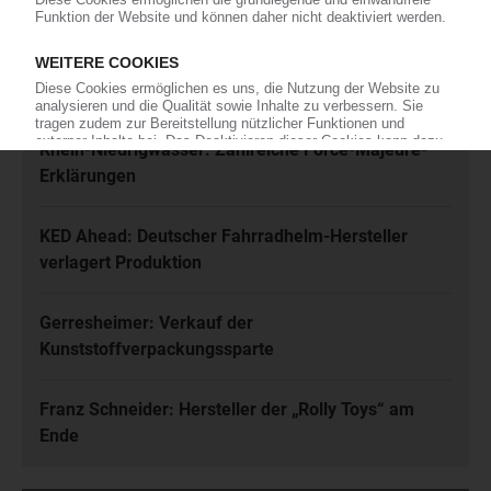
Meistgelesen
Karl Hess: Automobilzulieferer ist insolvent
Rhein-Niedrigwasser: Zahlreiche Force-Majeure-
Erklärungen
KED Ahead: Deutscher Fahrradhelm-Hersteller
verlagert Produktion
Gerresheimer: Verkauf der
Kunststoffverpackungssparte
Franz Schneider: Hersteller der „Rolly Toys“ am
Ende