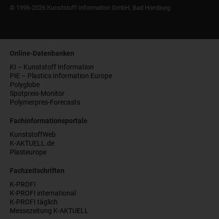
© 1996-2026 Kunststoff Information GmbH, Bad Homburg
Online-Datenbanken
KI – Kunststoff Information
PIE – Plastics Information Europe
Polyglobe
Spotpreis-Monitor
Polymerpres-Forecasts
Fachinformationsportale
KunststoffWeb
K-AKTUELL.de
Plasteurope
Fachzeitschriften
K-PROFI
K-PROFI international
K-PROFI täglich
Messezeitung K-AKTUELL