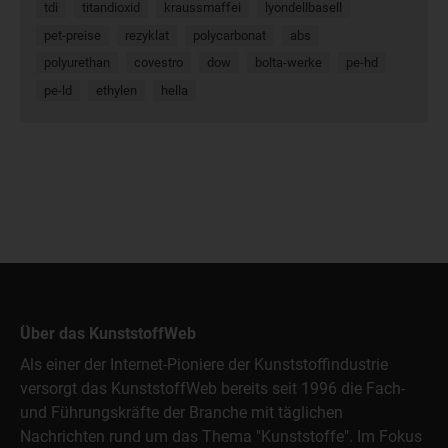
tdi
titandioxid
kraussmaffei
lyondellbasell
pet-preise
rezyklat
polycarbonat
abs
polyurethan
covestro
dow
bolta-werke
pe-hd
pe-ld
ethylen
hella
Über das KunststoffWeb
Als einer der Internet-Pioniere der Kunststoffindustrie
versorgt das KunststoffWeb bereits seit 1996 die Fach-
und Führungskräfte der Branche mit täglichen
Nachrichten rund um das Thema "Kunststoffe". Im Fokus