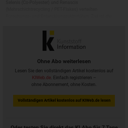
Selenis (Co-Polyester) und Renascis
(Mehrschichtrecycling / PET-Flakes) verteilten
Forschungs- und Entwicklungsaktivitäten. Ziel ist die
Entwicklung bestimmter PET-Rezyklate sowie biobasierter
Typen.
Ohne Abo weiterlesen
Lesen Sie den vollständigen Artikel kostenlos auf
KIWeb.de
. Einfach registrieren –
ohne Abonnement, ohne Kosten.
Vollständigen Artikel kostenlos auf KIWeb.de lesen
Oder testen Sie direkt das KI Abo für 7 Tage