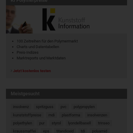
KI Polymerpreise
100 Zeitreihen für den Polymermarkt
Charts und Datentabellen
Preis-Indizes
Marktreports und Marktdaten
Jetzt kostenlos testen
Meistgesucht
insolvenz
spritzguss
pvc
polypropylen
kunststoffpreise
mdi
plastforma
insolvenzen
polyethylen
pur
styrol
lyondellbasell
trinseo
kraussmaffei
eps
titandioxid
tdi
polyamid