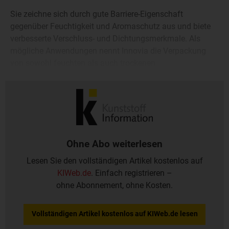
Sie zeichne sich durch gute Barriere-Eigenschaft
gegenüber Feuchtigkeit und Aromaschutz aus und biete
verbesserte Verschluss- und Dichtungsmerkmale. Als
mögliche Anwendungen nennt Innovia die Verpackung
von sowohl feuchten als auch trockenen
Lebensmittelprodukten, wie Fleisch, Käse, Zerealien und
Reis.
Ohne Abo weiterlesen
Lesen Sie den vollständigen Artikel kostenlos auf
KIWeb.de
. Einfach registrieren –
ohne Abonnement, ohne Kosten.
Vollständigen Artikel kostenlos auf KIWeb.de lesen