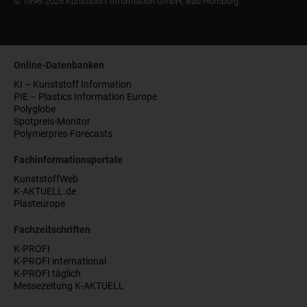
© 1996-2026 Kunststoff Information GmbH, Bad Homburg
Online-Datenbanken
KI – Kunststoff Information
PIE – Plastics Information Europe
Polyglobe
Spotpreis-Monitor
Polymerpres-Forecasts
Fachinformationsportale
KunststoffWeb
K-AKTUELL.de
Plasteurope
Fachzeitschriften
K-PROFI
K-PROFI international
K-PROFI täglich
Messezeitung K-AKTUELL