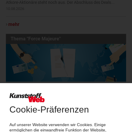
Atkore-Aktionäre steht noch aus. Der Abschluss des Deals...
10.08.2026
mehr
Thema "Force Majeure"
Force Majeure in der Kunststoffindustrie
Fragen und Antworten: Was Kunst­stoff­verarbeiter wissen müssen,
wenn der Lieferant nicht mehr liefert – Informationen zum
Themenkomplex Force Majeure, Corona und Kunststoff-
Preisentwicklung sowie Tipps für die Praxis.
Jetzt lesen