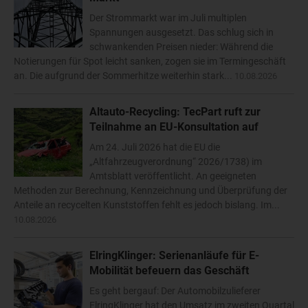
Der Strommarkt war im Juli multiplen
Spannungen ausgesetzt. Das schlug sich in
schwankenden Preisen nieder: Während die
Notierungen für Spot leicht sanken, zogen sie im Termingeschäft
an. Die aufgrund der Sommerhitze weiterhin stark...
10.08.2026
Altauto-Recycling: TecPart ruft zur
Teilnahme an EU-Konsultation auf
Am 24. Juli 2026 hat die EU die
„Altfahrzeugverordnung“ 2026/1738) im
Amtsblatt veröffentlicht. An geeigneten
Methoden zur Berechnung, Kennzeichnung und Überprüfung der
Anteile an recycelten Kunststoffen fehlt es jedoch bislang. Im...
10.08.2026
ElringKlinger: Serienanläufe für E-
Mobilität befeuern das Geschäft
Es geht bergauf: Der Automobilzulieferer
ElringKlinger hat den Umsatz im zweiten Quartal