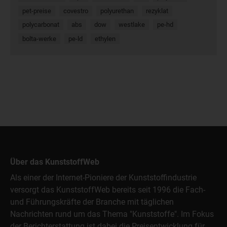
pet-preise
covestro
polyurethan
rezyklat
polycarbonat
abs
dow
westlake
pe-hd
bolta-werke
pe-ld
ethylen
Über das KunststoffWeb
Als einer der Internet-Pioniere der Kunststoffindustrie
versorgt das KunststoffWeb bereits seit 1996 die Fach-
und Führungskräfte der Branche mit täglichen
Nachrichten rund um das Thema "Kunststoffe". Im Fokus
der Berichterstattung ist dabei die Preisentwicklung für